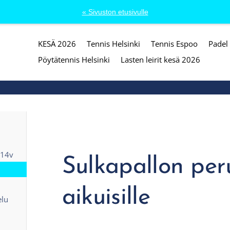
« Sivuston etusivulle
KESÄ 2026
Tennis Helsinki
Tennis Espoo
Padel 
eura
Pöytätennis Helsinki
Lasten leirit kesä 2026
-14v
Sulkapallon peru
aikuisille
elu