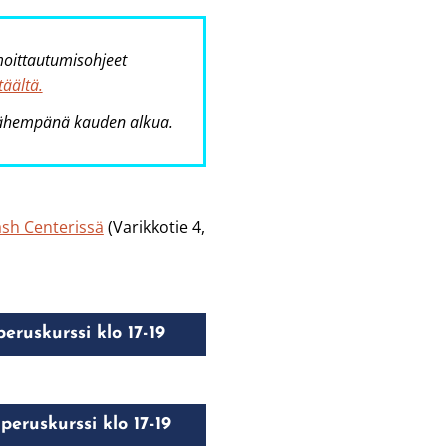
moittautumisohjeet
täältä.
 lähempänä kauden alkua.
sh Centerissä
(Varikkotie 4,
eruskurssi klo 17-19
peruskurssi klo 17-19