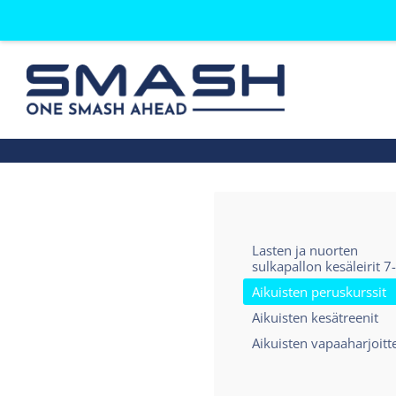
Siirry
sivun
sisältöön
Smash ry - Suomen suurin mailapelis
Lasten ja nuorten
sulkapallon kesäleirit 7
Aikuisten peruskurssit
Aikuisten kesätreenit
Aikuisten vapaaharjoitt