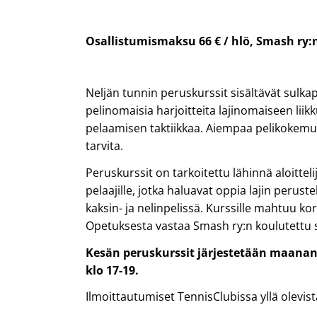
Osallistumismaksu 66 € / hlö, Smash ry:n j
Neljän tunnin peruskurssit sisältävät sulkap
pelinomaisia harjoitteita lajinomaiseen lii
pelaamisen taktiikkaa. Aiempaa pelikokemu
tarvita.
Peruskurssit on tarkoitettu lähinnä aloitteli
pelaajille, jotka haluavat oppia lajin peruste
kaksin- ja nelinpelissä. Kurssille mahtuu ko
Opetuksesta vastaa Smash ry:n koulutettu 
Kesän peruskurssit järjestetään maanan
klo 17-19.
Ilmoittautumiset TennisClubissa yllä olevista