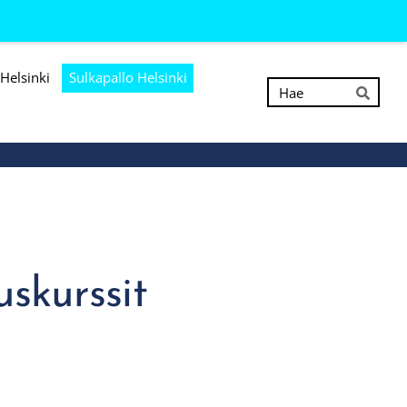
Helsinki
Sulkapallo Helsinki
Hak
Hae
skurssit