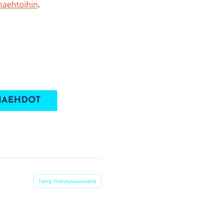
maehtoihin
.
UMAEHDOT
Tehty Yhdistysavaimella