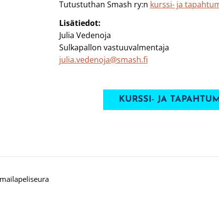
Tutustuthan Smash ry:n
kurssi- ja tapahtu
Lisätiedot:
Julia Vedenoja
Sulkapallon vastuuvalmentaja
julia.vedenoja@smash.fi
KURSSI- JA TAPAHT
mailapeliseura