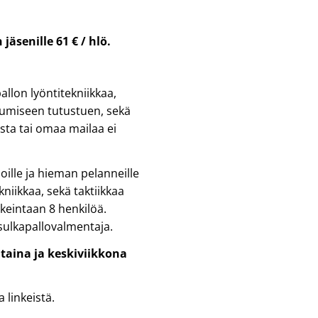
äsenille 61 € / hlö.
allon lyöntitekniikkaa,
kkumiseen tutustuen, sekä
sta tai omaa mailaa ei
joille ja hieman pelanneille
kniikkaa, sekä taktiikkaa
rkeintaan 8 henkilöä.
sulkapallovalmentaja.
taina ja keskiviikkona
 linkeistä.