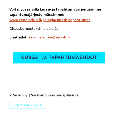
Voit myös selailla kurssi- ja tapahtumatarjontaamme
tapahtumajärjestelmässämme:
www.tennisclub.fi/pelaaja/smash/tapahtumat
Oikeudet muutoksiin pidätetään.
Lisätiedot:
eero.hytonen@smash.fi
KURSSI- JA TAPAHTUMAEHDOT
©
Smash ry | Suomen suurin mailapeliseura
Tehty Yhdistysavaimella