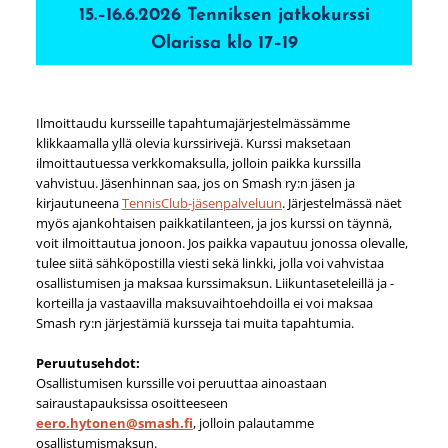
15.–16.6.2026 Tenniksen jatkokurssi
Olarissa klo 17–19
Ilmoittaudu kursseille tapahtumajärjestelmässämme
klikkaamalla yllä olevia kurssirivejä. Kurssi maksetaan
ilmoittautuessa verkkomaksulla, jolloin paikka kurssilla
vahvistuu. Jäsenhinnan saa, jos on Smash ry:n jäsen ja
kirjautuneena
TennisClub-jäsenpalveluun
. Järjestelmässä näet
myös ajankohtaisen paikkatilanteen, ja jos kurssi on täynnä,
voit ilmoittautua jonoon. Jos paikka vapautuu jonossa olevalle,
tulee siitä sähköpostilla viesti sekä linkki, jolla voi vahvistaa
osallistumisen ja maksaa kurssimaksun. Liikuntaseteleillä ja -
korteilla ja vastaavilla maksuvaihtoehdoilla ei voi maksaa
Smash ry:n järjestämiä kursseja tai muita tapahtumia.
Peruutusehdot:
Osallistumisen kurssille voi peruuttaa ainoastaan
sairaustapauksissa osoitteeseen
eero.hytonen@smash.fi
, jolloin palautamme
osallistumismaksun.