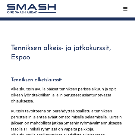
Siirry
Hak
Smash ry - Suomen suurin mailapeliseura
sivun
sisältöön
Tenniksen alkeis- ja jatkokurssit,
Espoo
Tenniksen alkeiskurssit
Alkeiskurssin avulla pääset tenniksen parissa alkuun ja opit
oikean lyöntitekniikan ja lajin perusteet asiantuntevassa
ohjauksessa.
Kurssin tavoitteena on perehdyttää osallistuja tenniksen
perusteisiin ja antaa eväät omatoimiselle pelaamiselle. Kurssin
jälkeen on mahdollista jatkaa Smashin ryhmävalmennuksessa
tasolla T1, mikäli ryhmissä on vapaita paikkoja.
Alkeiskurssille osallistuminen ei edellytä aikaisempaa