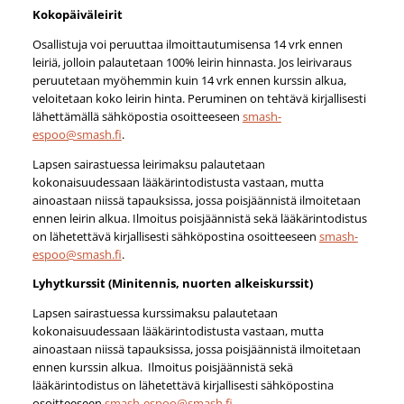
Kokopäiväleirit
Osallistuja voi peruuttaa ilmoittautumisensa 14 vrk ennen
leiriä, jolloin palautetaan 100% leirin hinnasta. Jos leirivaraus
peruutetaan myöhemmin kuin 14 vrk ennen kurssin alkua,
veloitetaan koko leirin hinta. Peruminen on tehtävä kirjallisesti
lähettämällä sähköpostia osoitteeseen
smash-
espoo@smash.fi
.
Lapsen sairastuessa leirimaksu palautetaan
kokonaisuudessaan lääkärintodistusta vastaan, mutta
ainoastaan niissä tapauksissa, jossa poisjäännistä ilmoitetaan
ennen leirin alkua. Ilmoitus poisjäännistä sekä lääkärintodistus
on lähetettävä kirjallisesti sähköpostina osoitteeseen
smash-
espoo@smash.fi
.
Lyhytkurssit (Minitennis, nuorten alkeiskurssit)
Lapsen sairastuessa kurssimaksu palautetaan
kokonaisuudessaan lääkärintodistusta vastaan, mutta
ainoastaan niissä tapauksissa, jossa poisjäännistä ilmoitetaan
ennen kurssin alkua. Ilmoitus poisjäännistä sekä
lääkärintodistus on lähetettävä kirjallisesti sähköpostina
osoitteeseen
smash-espoo@smash.fi
.