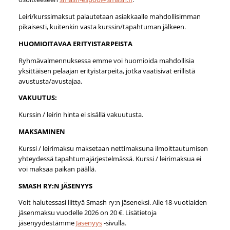
Leiri/kurssimaksut palautetaan asiakkaalle mahdollisimman
pikaisesti, kuitenkin vasta kurssin/tapahtuman jälkeen.
HUOMIOITAVAA ERITYISTARPEISTA
Ryhmävalmennuksessa emme voi huomioida mahdollisia
yksittäisen pelaajan erityistarpeita, jotka vaatisivat erillistä
avustusta/avustajaa.
VAKUUTUS:
Kurssin / leirin hinta ei sisällä vakuutusta.
MAKSAMINEN
Kurssi / leirimaksu maksetaan nettimaksuna ilmoittautumisen
yhteydessä tapahtumajärjestelmässä. Kurssi / leirimaksua ei
voi maksaa paikan päällä.
SMASH RY:N JÄSENYYS
Voit halutessasi liittyä Smash ry:n jäseneksi. Alle 18-vuotiaiden
jäsenmaksu vuodelle 2026 on 20 €. Lisätietoja
jäsenyydestämme
Jäsenyys
-sivulla.