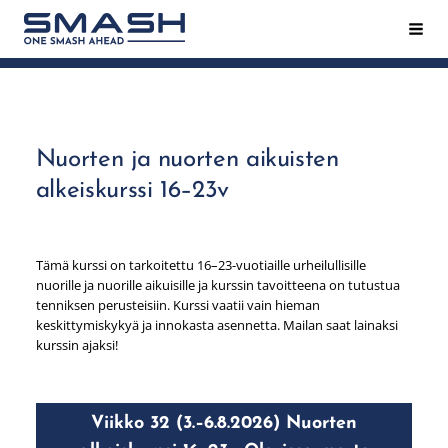
Siirry
Hak
Smash ry - Suomen suurin mailapeliseura
sivun
sisältöön
Nuorten ja nuorten aikuisten
alkeiskurssi 16–23v
Tämä kurssi on tarkoitettu 16–23-vuotiaille urheilullisille
nuorille ja nuorille aikuisille ja kurssin tavoitteena on tutustua
tenniksen perusteisiin. Kurssi vaatii vain hieman
keskittymiskykyä ja innokasta asennetta. Mailan saat lainaksi
kurssin ajaksi!
Viikko 32 (3.–6.8.2026) Nuorten