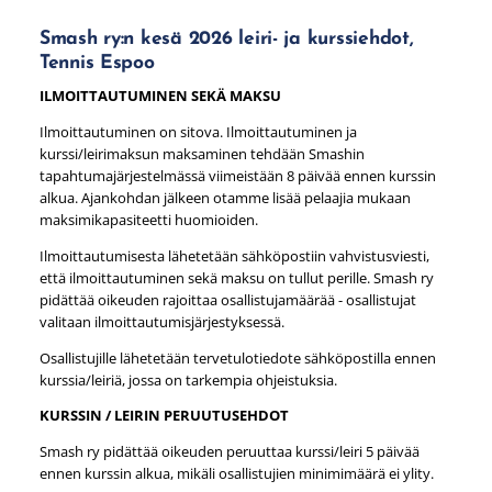
Smash ry:n kesä 2026 leiri- ja kurssiehdot,
Tennis Espoo
ILMOITTAUTUMINEN SEKÄ MAKSU
Ilmoittautuminen on sitova. Ilmoittautuminen ja
kurssi/leirimaksun maksaminen tehdään Smashin
tapahtumajärjestelmässä viimeistään 8 päivää ennen kurssin
alkua. Ajankohdan jälkeen otamme lisää pelaajia mukaan
maksimikapasiteetti huomioiden.
Ilmoittautumisesta lähetetään sähköpostiin vahvistusviesti,
että ilmoittautuminen sekä maksu on tullut perille. Smash ry
pidättää oikeuden rajoittaa osallistujamäärää - osallistujat
valitaan ilmoittautumisjärjestyksessä.
Osallistujille lähetetään tervetulotiedote sähköpostilla ennen
kurssia/leiriä, jossa on tarkempia ohjeistuksia.
KURSSIN / LEIRIN PERUUTUSEHDOT
Smash ry pidättää oikeuden peruuttaa kurssi/leiri 5 päivää
ennen kurssin alkua, mikäli osallistujien minimimäärä ei ylity.