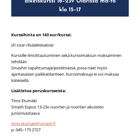
alkeiskurssi 16–23v Olarissa ma-to
klo 15–17
Kurssihinta on 143 eur/kurssi.
(Ei sisar-/lisäalennuksia)
Kurssille ilmoittautuminen sekä kurssimaksun maksaminen
tehdään
Smashin tapahtumajärjestelmässä, jossa näet myös
ajantasaisen paikkatilanteen. Kurssimaksuja ei voi maksaa
käteisellä.
Lisätietoa peruskursseista:
Timo Etumäki
Smash Espoo 13-23v nuorten ja nuorten aikuisten
juniorivastaava
timo.etumaki@smash.fi
p. 045–173 2727