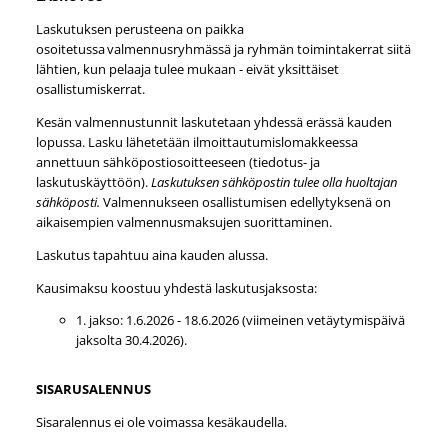
Laskutuksen perusteena on paikka
osoitetussa valmennusryhmässä ja ryhmän toimintakerrat siitä
lähtien, kun pelaaja tulee mukaan - eivät yksittäiset
osallistumiskerrat.
Kesän valmennustunnit laskutetaan yhdessä erässä kauden
lopussa. Lasku lähetetään ilmoittautumislomakkeessa
annettuun sähköpostiosoitteeseen (tiedotus- ja
laskutuskäyttöön).
Laskutuksen sähköpostin tulee olla huoltajan
sähköposti.
Valmennukseen osallistumisen edellytyksenä on
aikaisempien valmennusmaksujen suorittaminen.
Laskutus tapahtuu aina kauden alussa.
Kausimaksu koostuu yhdestä laskutusjaksosta:
1. jakso: 1.6.2026 - 18.6.2026 (viimeinen vetäytymispäivä
jaksolta 30.4.2026).
SISARUSALENNUS
Sisaralennus ei ole voimassa kesäkaudella.