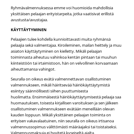
Ryhmävalmennuksessa emme voi huomioida mahdollisia
yksittäisen pelaajan erityistarpeita, jotka vaatisivat erillistä
avustusta/avustajaa.
KÄYTTÄYTYMINEN
Pelaajien tulee kohdella kunnioittavasti muita ryhmänsä
pelaajia sekä valmentajaa. Kiroileminen, mailan heittely ja muu
asiaton käyttäytyminen on kielletty. Mikäli pelaajan
toiminnasta aiheutuu vahinkoa kentän pintaan tai muuhun
kiinteistöön tai irtaimistoon, hän on velvollinen korvaamaan
aiheuttamansa vahingot.
Seuralla on oikeus evätä valmennettavan osallistuminen
valmennukseen, mikäli häiritsevää häiriökäyttäytymistä
esiintyy säännöllisesti siihen puuttumisesta
huolimatta. Ensimmäisestä häiriökäyttäytymisestä pelaaja saa
huomautuksen, toisesta kirjallisen varoituksen ja sen jälkeen
osallistuminen valmennukseen evätään meneillään olevan
kauden loppuun. Mikäli yksittäinen pelaajan toiminta on
erityisen vakavalaatuinen, niin seuralla on oikeus irtisanoa
valmennussopimus välittömästi määräajaksi tai toistaiseksi.
Valmennusmaksuja ei hyvitetä kyseiseltä ajalta.