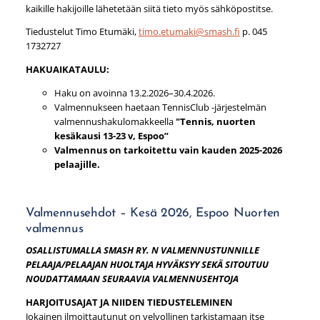
kaikille hakijoille lähetetään siitä tieto myös sähköpostitse.
Tiedustelut Timo Etumäki,
timo.etumaki@smash.fi
p. 045
1732727
HAKUAIKATAULU:
Haku on avoinna 13.2.2026–30.4.2026.
Valmennukseen haetaan TennisClub -järjestelmän
valmennushakulomakkeella
"Tennis, nuorten
kesäkausi 13-23 v, Espoo”
Valmennus on tarkoitettu vain kauden 2025-2026
pelaajille.
Valmennusehdot – Kesä 2026, Espoo Nuorten
valmennus
OSALLISTUMALLA SMASH RY. N VALMENNUSTUNNILLE
PELAAJA/PELAAJAN HUOLTAJA HYVÄKSYY SEKÄ SITOUTUU
NOUDATTAMAAN SEURAAVIA VALMENNUSEHTOJA
HARJOITUSAJAT JA NIIDEN TIEDUSTELEMINEN
Jokainen ilmoittautunut on velvollinen tarkistamaan itse