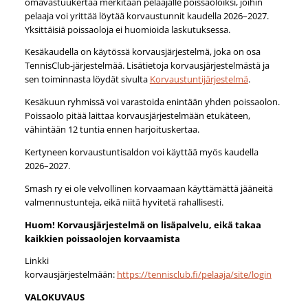
omavastuukertaa merkitään pelaajalle poissaoloiksi, joihin
pelaaja voi yrittää löytää korvaustunnit kaudella 2026–2027.
Yksittäisiä poissaoloja ei huomioida laskutuksessa.
Kesäkaudella on käytössä korvausjärjestelmä, joka on osa
TennisClub-järjestelmää. Lisätietoja korvausjärjestelmästä ja
sen toiminnasta löydät sivulta
Korvaustuntijärjestelmä
.
Kesäkuun ryhmissä voi varastoida enintään yhden poissaolon.
Poissaolo pitää laittaa korvausjärjestelmään etukäteen,
vähintään 12 tuntia ennen harjoituskertaa.
Kertyneen korvaustuntisaldon voi käyttää myös kaudella
2026–2027.
Smash ry ei ole velvollinen korvaamaan käyttämättä jääneitä
valmennustunteja, eikä niitä hyvitetä rahallisesti.
Huom! Korvausjärjestelmä on lisäpalvelu, eikä takaa
kaikkien poissaolojen korvaamista
Linkki
korvausjärjestelmään:
https://tennisclub.fi/pelaaja/site/login
VALOKUVAUS