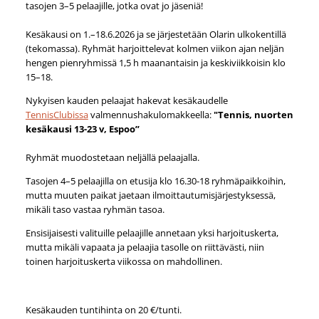
tasojen 3–5 pelaajille, jotka ovat jo jäseniä!
Kesäkausi on 1.–18.6.2026 ja se järjestetään Olarin ulkokentillä
(tekomassa). Ryhmät harjoittelevat kolmen viikon ajan neljän
hengen pienryhmissä 1,5 h maanantaisin ja keskiviikkoisin klo
15–18.
Nykyisen kauden pelaajat hakevat kesäkaudelle
TennisClubissa
valmennushakulomakkeella:
"Tennis, nuorten
kesäkausi 13-23 v, Espoo”
Ryhmät muodostetaan neljällä pelaajalla.
Tasojen 4–5 pelaajilla on etusija klo 16.30-18 ryhmäpaikkoihin,
mutta muuten paikat jaetaan ilmoittautumisjärjestyksessä,
mikäli taso vastaa ryhmän tasoa.
Ensisijaisesti valituille pelaajille annetaan yksi harjoituskerta,
mutta mikäli vapaata ja pelaajia tasolle on riittävästi, niin
toinen harjoituskerta viikossa on mahdollinen.
Kesäkauden tuntihinta on 20 €/tunti.