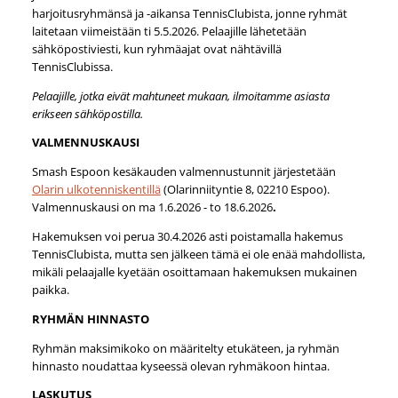
harjoitusryhmänsä ja -aikansa TennisClubista, jonne ryhmät
laitetaan viimeistään ti 5.5.2026. Pelaajille lähetetään
sähköpostiviesti, kun ryhmäajat ovat nähtävillä
TennisClubissa.
Pelaajille, jotka eivät mahtuneet mukaan, ilmoitamme asiasta
erikseen sähköpostilla.
VALMENNUSKAUSI
Smash Espoon kesäkauden valmennustunnit järjestetään
Olarin ulkotenniskentillä
(Olarinniityntie 8, 02210 Espoo).
Valmennuskausi on ma 1.6.2026 - to 18.6.2026
.
Hakemuksen voi perua 30.4.2026 asti poistamalla hakemus
TennisClubista, mutta sen jälkeen tämä ei ole enää mahdollista,
mikäli pelaajalle kyetään osoittamaan hakemuksen mukainen
paikka.
RYHMÄN HINNASTO
Ryhmän maksimikoko on määritelty etukäteen, ja ryhmän
hinnasto noudattaa kyseessä olevan ryhmäkoon hintaa.
LASKUTUS