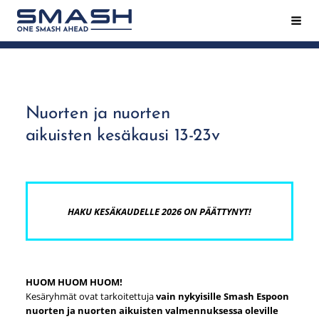
Siirry
Hak
Smash ry - Suomen suurin mailapeliseura
sivun
sisältöön
Nuorten ja nuorten
aikuisten kesäkausi 13-23v
HAKU KESÄKAUDELLE 2026 ON PÄÄTTYNYT!
HUOM HUOM HUOM!
Kesäryhmät ovat tarkoitettuja
vain nykyisille Smash Espoon
nuorten ja nuorten aikuisten valmennuksessa oleville