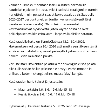
Valmennusmaksut peritään laskulla, kuten normaalilla
kaudellakin jakson lopussa. Mikäli sadesää estää jonkin tunnin
harjoittelun, niin pelaajat saavat korvaussaldoa sisäkaudelle
2026–2027 peruuntuneiden tuntien verran (sisäkenttää ei
varata sadesään varalle). Olarin tekomassakentät
kestävät/imevät hyvin vettä, joten käytännössä ne ovat
pelikelpoiset, vaikka esim. aamulla/päivällä olisikin satanut.
Kesäkaudelle haku on TennisClubissa 13.2.–30.4.2026.
Hakemuksen voi perua 30.4.2026 asti, mutta sen jälkeen tämä
ei ole enää mahdollista, mikäli pelaajalle kyetään osoittamaan
hakemuksen mukainen paikka.
Varusteista: Ulkokentillä pelatuilla tenniskengillä ei saa pelata
eikä tulla sisään halliin (ellei ne ole pesty). Parhaimmat olisi
erilliset ulkotenniskengät eli ns. massa (clay) kengät.
Kesäkauden harjoitukset järjestetään:
Maanantaisin 1.6., 8.6., 15.6. klo 15–18
Keskiviikkoisin 3.6., 10.6., 17.6. klo 15–18
Ryhmäajat julkaistaan tiistaina 5.5.2026 TennisClubissa ja