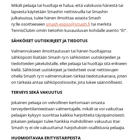
Mikäli pelaaja tai huoltaja ei halua, että valokuvia hänestä tai
lapsesta käytetään Smashin nettisivuilla tai Smashin
julkaisuissa, tulee hänen ilmoittaa asiasta Smash
ry:lle osoitteeseen
smash-espoo@smash.fi
tai merkitä
TennisClubin omiin tietoihin kuvausluvan kohdalle asento ”EI”.
SÄHKÖISET UUTISKIRJEET JA TIEDOTUS
Valmennukseen ilmoittautuvan tai hänen huoltajansa
sähköposti lisätään Smash ry:n sähköisten uutiskirjeiden ja
tiedotteiden jakelulistalle, ellei pelaaja tai huoltaja sitä erikseen
kiellä. Sähköiset uutiskirjeet ja tiedotteet ovat nettisivujen
ohella Smash ry:n valmennuksen tärkeä tiedotuskanava, joten
on tärkeää antaa sähköpostiosoite, jota lukee säännöllisesti.
TERVEYS SEKÄ VAKUUTUS
Jokainen pelaaja on velvollinen kertomaan omasta
terveydentilanteestaan valmentajalle, mikäli se voi vaikuttaa
pelaajan kykyyn suorittaa kaikkia harjoitteita täysipainoisesti.
Jokaisen pelaajan tulee hankkia mahdollinen vakuutus itse:
Smash ry ei ole vakuuttanut harjoituksiin osallistuvia pelaajia.
HUOMIOITAVAA ERITYISTARPEISTA