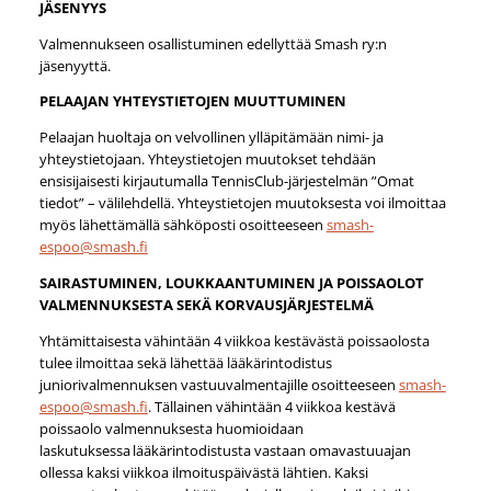
JÄSENYYS
Valmennukseen osallistuminen edellyttää Smash ry:n
jäsenyyttä.
PELAAJAN YHTEYSTIETOJEN MUUTTUMINEN
Pelaajan huoltaja on velvollinen ylläpitämään nimi- ja
yhteystietojaan. Yhteystietojen muutokset tehdään
ensisijaisesti kirjautumalla TennisClub-järjestelmän ”Omat
tiedot” – välilehdellä. Yhteystietojen muutoksesta voi ilmoittaa
myös lähettämällä sähköposti osoitteeseen
smash-
espoo@smash.fi
SAIRASTUMINEN, LOUKKAANTUMINEN JA POISSAOLOT
VALMENNUKSESTA SEKÄ KORVAUSJÄRJESTELMÄ
Yhtämittaisesta vähintään 4 viikkoa kestävästä poissaolosta
tulee ilmoittaa sekä lähettää lääkärintodistus
juniorivalmennuksen vastuuvalmentajille osoitteeseen
smash-
espoo@smash.fi
. Tällainen vähintään 4 viikkoa kestävä
poissaolo valmennuksesta huomioidaan
laskutuksessa lääkärintodistusta vastaan omavastuuajan
ollessa kaksi viikkoa ilmoituspäivästä lähtien. Kaksi