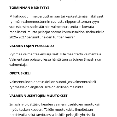
TOIMINNAN KESKEYTYS
Mikäli joudumme peruuttamaan tai keskeyttämään äkillisesti
ryhmän valmennustunnin seurasta riippumattoman syyn
vuoksi (esim. sadesää) niin valmennustuntia ei korvata
rahallisesti, mutta pelaajat saavat korvaussaldoa sisäkaudelle
2026–2027 peruuntuneiden tuntien verran.
VALMENTAJAN POISSAOLO
Ryhmää valmentaa ensisijaisesti sille määritetty valmentaja.
Valmentajan poissa ollessa häntä tuuraa toinen Smash ry:n
valmentaja.
OPETUSKIELI
Valmennuksen opetuskieli on suomi. Jos valmennuskieli
ryhmässä on englanti, siitä on erillinen maininta.
VALMENNUSEHTOJEN MUUTOKSET
Smash ry pidättää oikeuden valmennusehtojen muutoksiin
myös kesken kauden. Tällöin muutoksista ilmoitetaan
nettisivuilla sekä tarvittaessa kaikille pelaajille yhteisellä