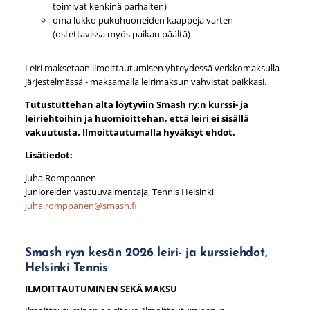
toimivat kenkinä parhaiten)
oma lukko pukuhuoneiden kaappeja varten
(ostettavissa myös paikan päältä)
Leiri maksetaan ilmoittautumisen yhteydessä verkkomaksulla
järjestelmässä - maksamalla leirimaksun vahvistat paikkasi.
Tutustuttehan alta löytyviin Smash ry:n kurssi- ja
leiriehtoihin ja huomioittehan, että leiri ei sisällä
vakuutusta. Ilmoittautumalla hyväksyt ehdot.
Lisätiedot:
Juha Romppanen
Junioreiden vastuuvalmentaja, Tennis Helsinki
juha.romppanen@smash.fi
Smash ry:n kesän 2026 leiri- ja kurssiehdot,
Helsinki Tennis
ILMOITTAUTUMINEN SEKÄ MAKSU