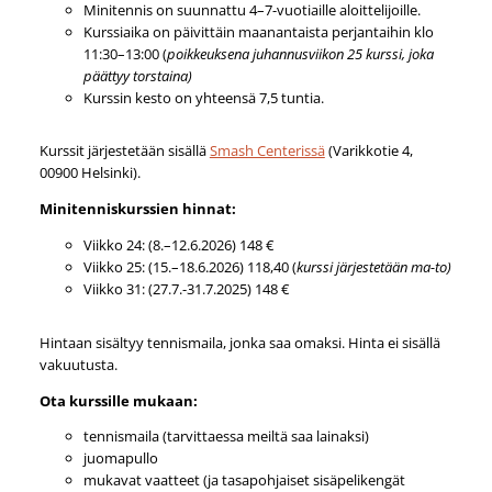
Minitennis on suunnattu 4–7-vuotiaille aloittelijoille.
Kurssiaika on päivittäin maanantaista perjantaihin klo
11:30–13:00 (
poikkeuksena juhannusviikon 25 kurssi, joka
päättyy torstaina)
Kurssin kesto on yhteensä 7,5 tuntia.
Kurssit järjestetään sisällä
Smash Centerissä
(Varikkotie 4,
00900 Helsinki).
Minitenniskurssien hinnat:
Viikko 24: (8.–12.6.2026) 148 €
Viikko 25: (15.–18.6.2026) 118,40 (
kurssi järjestetään ma-to)
Viikko 31: (27.7.-31.7.2025) 148 €
Hintaan sisältyy tennismaila, jonka saa omaksi. Hinta ei sisällä
vakuutusta.
Ota kurssille mukaan:
tennismaila (tarvittaessa meiltä saa lainaksi)
juomapullo
mukavat vaatteet (ja tasapohjaiset sisäpelikengät