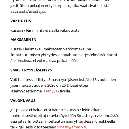
yksittäisen pelaajan erityistarpeita, jotka vaatisivat erillistä
avustusta/avustajaa.
VAKUUTUS
Kurssin / leirin hinta ei sisällä vakuutusta.
MAKSAMINEN
Kurssi- / leirimaksu maksetaan verkkomaksuna
ilmoittautumisen yhteydessä tapahtumajärjestelmässä. Kurssi-
/ leirimaksua ei voi maksaa paikan päällä.
SMASH RY:N JÄSENYYS
Voit halutessasi liittyä Smash ry:n jäseneksi. Alle 18-vuotiaiden
jäsenmaksu vuodelle 2026 on 20 €. Lisätietoja
jäsenyydestämme
Jäsenyys
-sivulla.
VALOKUVAUS
Jos pelaaja ei halua, että hänestä kurssin / leirin aikana
mahdollisesti otettuja kuvia käytetään Smash ry:n viestinnässä,
asia pitää ilmoittaa ilmoittautumisen yhteydessä lomakkeella
tai kirjallisesti osoitteeseen
smash@smash.fi
.