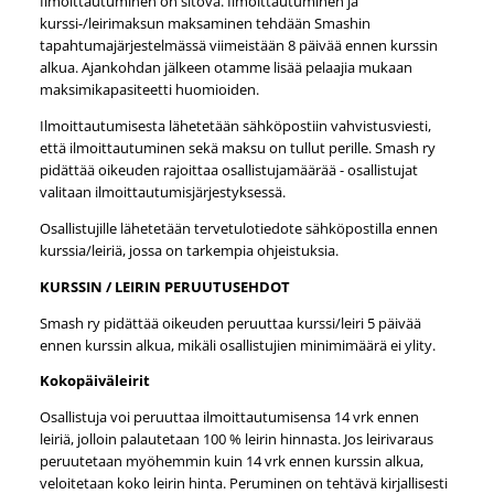
Ilmoittautuminen on sitova. Ilmoittautuminen ja
kurssi-/leirimaksun maksaminen tehdään Smashin
tapahtumajärjestelmässä viimeistään 8 päivää ennen kurssin
alkua. Ajankohdan jälkeen otamme lisää pelaajia mukaan
maksimikapasiteetti huomioiden.
Ilmoittautumisesta lähetetään sähköpostiin vahvistusviesti,
että ilmoittautuminen sekä maksu on tullut perille. Smash ry
pidättää oikeuden rajoittaa osallistujamäärää - osallistujat
valitaan ilmoittautumisjärjestyksessä.
Osallistujille lähetetään tervetulotiedote sähköpostilla ennen
kurssia/leiriä, jossa on tarkempia ohjeistuksia.
KURSSIN / LEIRIN PERUUTUSEHDOT
Smash ry pidättää oikeuden peruuttaa kurssi/leiri 5 päivää
ennen kurssin alkua, mikäli osallistujien minimimäärä ei ylity.
Kokopäiväleirit
Osallistuja voi peruuttaa ilmoittautumisensa 14 vrk ennen
leiriä, jolloin palautetaan 100 % leirin hinnasta. Jos leirivaraus
peruutetaan myöhemmin kuin 14 vrk ennen kurssin alkua,
veloitetaan koko leirin hinta. Peruminen on tehtävä kirjallisesti