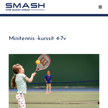
Siirry
Hak
Smash ry - Suomen suurin mailapeliseura
sivun
sisältöön
Minitennis -kurssit 4-7v