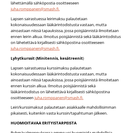
lähettämällä sähköpostia osoitteeseen
juha.romppanen@smash.fi.
Lapsen sairastuessa leirimaksu palautetaan
kokonaisuudessaan lääkärintodistusta vastaan, mutta
ainoastaan niissä tapauksissa, jossa poisjäännistä ilmoitetaan
ennen leirin alkua. Ilmoitus poisjäännistä sekä lääkärintodistus
on lähetettävä kirjallisesti sähköpostina osoitteeseen
juha.romppanen@smash.fi.
Lyhytkurssit (Minitennis, kesätreenit
)
Lapsen sairastuessa kurssimaksu palautetaan
kokonaisuudessaan lääkärintodistusta vastaan, mutta
ainoastaan niissä tapauksissa, jossa poisjäännistä ilmoitetaan
ennen kurssin alkua. Ilmoitus poisjäännistä sekä
lääkärintodistus on lähetettävä kirjallisesti sähköpostina
osoitteeseen
juha.romppanen@smash.fi.
Leiri/kurssimaksut palautetaan asiakkaalle mahdollisimman
pikaisesti, kuitenkin vasta kurssin/tapahtuman jälkeen.
HUOMIOITAVAA ERITYISTARPEISTA
Ryhmävalmennuksessa emme voi huomioida mahdollisia