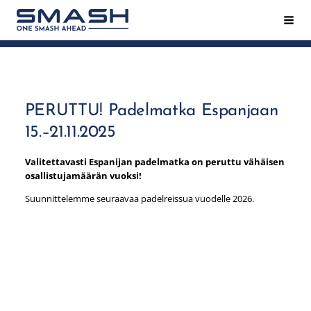
Siirry
Hak
Smash ry - Suomen suurin mailapeliseura
sivun
sisältöön
PERUTTU! Padelmatka Espanjaan
15.–21.11.2025
Valitettavasti Espanijan padelmatka on peruttu vähäisen
osallistujamäärän vuoksi!
Suunnittelemme seuraavaa padelreissua vuodelle 2026.