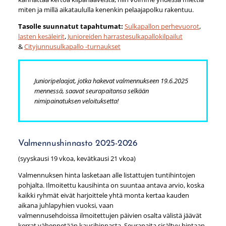
miten ja millä aikataululla kenenkin pelaajapolku rakentuu.
Tasolle suunnatut tapahtumat:
Sulkapallon perhevuorot
,
lasten kesäleirit
,
Junioreiden harrastesulkapallokilpailut
&
Cityjunnusulkapallo -turnaukset
Junioripelaajat, jotka hakevat valmennukseen 19.6.2025
mennessä, saavat seurapaitansa selkään
nimipainatuksen veloituksetta!
Valmennushinnasto 2025-2026
(syyskausi 19 vkoa, kevätkausi 21 vkoa)
Valmennuksen hinta lasketaan alle listattujen tuntihintojen
pohjalta. Ilmoitettu kausihinta on suuntaa antava arvio, koska
kaikki ryhmät eivät harjoittele yhtä monta kertaa kauden
aikana juhlapyhien vuoksi, vaan
valmennusehdoissa ilmoitettujen päivien osalta välistä jäävät
kerrat vähennetään kausihinnasta. Seurapaita sisältyy hintaan.