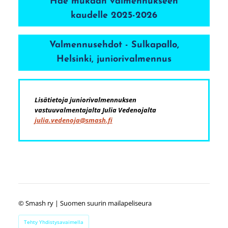
Hae mukaan valmennukseen
kaudelle 2025-2026
Valmennusehdot - Sulkapallo,
Helsinki, juniorivalmennus
Lisätietoja juniorivalmennuksen
vastuuvalmentajalta Julia Vedenojalta
julia.vedenoja@smash.fi
©
Smash ry | Suomen suurin mailapeliseura
Tehty Yhdistysavaimella