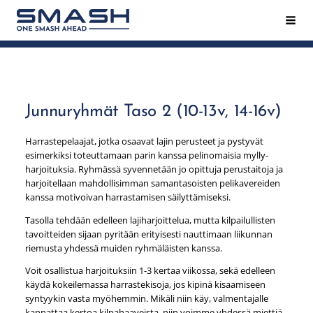
Siirry
Hak
Smash ry - Suomen suurin mailapeliseura
sivun
sisältöön
Junnuryhmät Taso 2 (10-13v, 14-16v)
Harrastepelaajat, jotka osaavat lajin perusteet ja pystyvät
esimerkiksi toteuttamaan parin kanssa pelinomaisia mylly-
harjoituksia. Ryhmässä syvennetään jo opittuja perustaitoja ja
harjoitellaan mahdollisimman samantasoisten pelikavereiden
kanssa motivoivan harrastamisen säilyttämiseksi.
Tasolla tehdään edelleen lajiharjoittelua, mutta kilpailullisten
tavoitteiden sijaan pyritään erityisesti nauttimaan liikunnan
riemusta yhdessä muiden ryhmäläisten kanssa.
Voit osallistua harjoituksiin 1-3 kertaa viikossa, sekä edelleen
käydä kokeilemassa harrastekisoja, jos kipinä kisaamiseen
syntyykin vasta myöhemmin. Mikäli niin käy, valmentajalle
kannattaa kertoa kilpahaaveista, niin voimme yhdessä miettiä