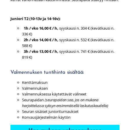
Juniori T2 (10-13v ja 14-16v):
1h / vko 16,00 € / h,
syyskausi n. 304 € (kevätkausi n.
336 €)
2h / vko 14,00 € / h,
syyskausi n. 532 € (kevätkausi n.
588 €)
3h / vko 13,00 € / h,
syyskausi n. 741 € (kevätkausi n.
819 €)
Valmennuksen tuntihinta sisältää:
Kenttämaksun
Valmennuksen
Valmennuksessa käytettävät välineet
Seurapaidan
(seurapaidan saa, jos on mukana
harjoittelussa syksyn ensimmäisellä laskutuskaudella)
Seuran sisäiset junioriturnaukset
Korvausjärjestelmän käytön