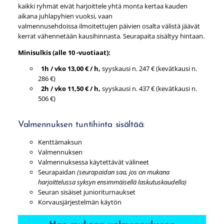
kaikki ryhmät eivät harjoittele yhtä monta kertaa kauden
aikana juhlapyhien vuoksi, vaan
valmennusehdoissa ilmoitettujen päivien osalta välistä jäävät
kerrat vähennetään kausihinnasta. Seurapaita sisältyy hintaan.
Minisulkis (alle 10 -vuotiaat):
1h / vko 13,00 € / h,
syyskausi n. 247 € (kevätkausi n.
286 €)
2h / vko 11,50 € / h,
syyskausi n. 437 € (kevätkausi n.
506 €)
Valmennuksen tuntihinta sisältää:
Kenttämaksun
Valmennuksen
Valmennuksessa käytettävät välineet
Seurapaidan
(seurapaidan saa, jos on mukana
harjoittelussa syksyn ensimmäisellä laskutuskaudella)
Seuran sisäiset junioriturnaukset
Korvausjärjestelmän käytön