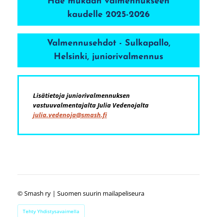
Hae mukaan valmennukseen
kaudelle 2025-2026
Valmennusehdot - Sulkapallo,
Helsinki, juniorivalmennus
Lisätietoja juniorivalmennuksen
vastuuvalmentajalta Julia Vedenojalta
julia.vedenoja@smash.fi
©
Smash ry | Suomen suurin mailapeliseura
Tehty Yhdistysavaimella