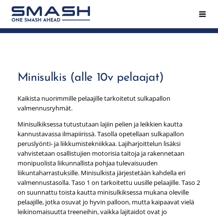
Siirry
Hak
Smash ry - Suomen suurin mailapeliseura
sivun
sisältöön
Minisulkis (alle 10v pelaajat)
Kaikista nuorimmille pelaajille tarkoitetut sulkapallon
valmennusryhmät.
Minisulkiksessa tutustutaan lajiin pelien ja leikkien kautta
kannustavassa ilmapiirissä. Tasolla opetellaan sulkapallon
peruslyönti- ja liikkumistekniikkaa. Lajiharjoittelun lisäksi
vahvistetaan osallistujien motorisia taitoja ja rakennetaan
monipuolista liikunnallista pohjaa tulevaisuuden
liikuntaharrastuksille. Minisulkista järjestetään kahdella eri
valmennustasolla. Taso 1 on tarkoitettu uusille pelaajille. Taso 2
on suunnattu toista kautta minisulkiksessa mukana oleville
pelaajille, jotka osuvat jo hyvin palloon, mutta kaipaavat vielä
leikinomaisuutta treeneihin, vaikka lajitaidot ovat jo