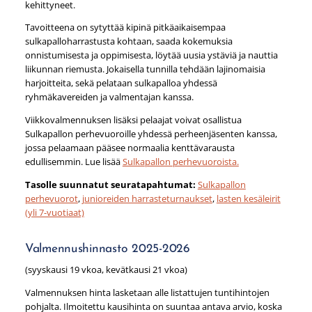
kehittyneet.
Tavoitteena on sytyttää kipinä pitkäaikaisempaa
sulkapalloharrastusta kohtaan, saada kokemuksia
onnistumisesta ja oppimisesta, löytää uusia ystäviä ja nauttia
liikunnan riemusta. Jokaisella tunnilla tehdään lajinomaisia
harjoitteita, sekä pelataan sulkapalloa yhdessä
ryhmäkavereiden ja valmentajan kanssa.
Viikkovalmennuksen lisäksi pelaajat voivat osallistua
Sulkapallon perhevuoroille yhdessä perheenjäsenten kanssa,
jossa pelaamaan pääsee normaalia kenttävarausta
edullisemmin. Lue lisää
Sulkapallon perhevuoroista.
Tasolle suunnatut seuratapahtumat:
Sulkapallon
perhevuorot
,
junioreiden harrasteturnaukset
,
lasten kesäleirit
(yli 7-vuotiaat)
Valmennushinnasto 2025-2026
(syyskausi 19 vkoa, kevätkausi 21 vkoa)
Valmennuksen hinta lasketaan alle listattujen tuntihintojen
pohjalta. Ilmoitettu kausihinta on suuntaa antava arvio, koska