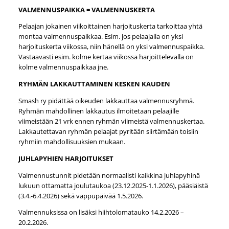
VALMENNUSPAIKKA = VALMENNUSKERTA
Pelaajan jokainen viikoittainen harjoituskerta tarkoittaa yhtä
montaa valmennuspaikkaa. Esim. jos pelaajalla on yksi
harjoituskerta viikossa, niin hänellä on yksi valmennuspaikka.
Vastaavasti esim. kolme kertaa viikossa harjoittelevalla on
kolme valmennuspaikkaa jne.
RYHMÄN LAKKAUTTAMINEN KESKEN KAUDEN
Smash ry pidättää oikeuden lakkauttaa valmennusryhmä.
Ryhmän mahdollinen lakkautus ilmoitetaan pelaajille
viimeistään 21 vrk ennen ryhmän viimeistä valmennuskertaa.
Lakkautettavan ryhmän pelaajat pyritään siirtämään toisiin
ryhmiin mahdollisuuksien mukaan.
JUHLAPYHIEN HARJOITUKSET
Valmennustunnit pidetään normaalisti kaikkina juhlapyhinä
lukuun ottamatta joulutaukoa (23.12.2025-1.1.2026), pääsiäistä
(3.4.-6.4.2026) sekä vappupäivää 1.5.2026.
Valmennuksissa on lisäksi hiihtolomatauko 14.2.2026 –
20.2.2026.