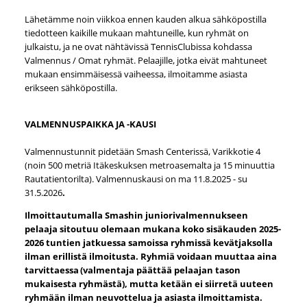
Lähetämme noin viikkoa ennen kauden alkua sähköpostilla
tiedotteen kaikille mukaan mahtuneille, kun ryhmät on
julkaistu, ja ne ovat nähtävissä TennisClubissa kohdassa
Valmennus / Omat ryhmät. Pelaajille, jotka eivät mahtuneet
mukaan ensimmäisessä vaiheessa, ilmoitamme asiasta
erikseen sähköpostilla.
VALMENNUSPAIKKA JA -KAUSI
Valmennustunnit pidetään Smash Centerissä, Varikkotie 4
(noin 500 metriä Itäkeskuksen metroasemalta ja 15 minuuttia
Rautatientorilta). Valmennuskausi on ma 11.8.2025 - su
31.5.2026
.
Ilmoittautumalla Smashin juniorivalmennukseen
pelaaja sitoutuu olemaan mukana koko sisäkauden 2025-
2026 tuntien jatkuessa samoissa ryhmissä kevätjaksolla
ilman erillistä ilmoitusta.
Ryhmiä voidaan muuttaa aina
tarvittaessa (valmentaja päättää pelaajan tason
mukaisesta ryhmästä), mutta ketään ei siirretä uuteen
ryhmään ilman neuvottelua ja asiasta ilmoittamista.