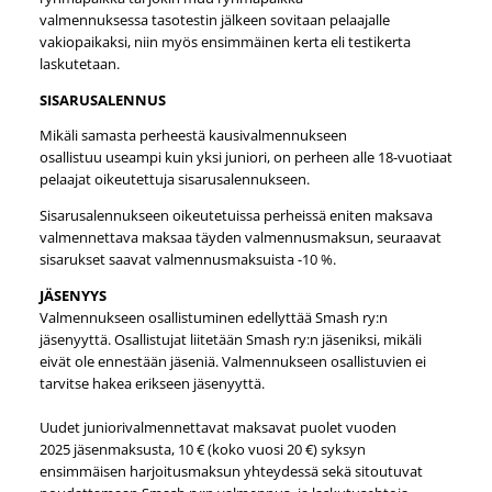
valmennuksessa tasotestin jälkeen sovitaan pelaajalle
vakiopaikaksi, niin myös ensimmäinen kerta eli testikerta
laskutetaan.
SISARUSALENNUS
Mikäli samasta perheestä kausivalmennukseen
osallistuu useampi kuin yksi juniori, on perheen alle 18-vuotiaat
pelaajat oikeutettuja sisarusalennukseen.
Sisarusalennukseen oikeutetuissa perheissä eniten maksava
valmennettava maksaa täyden valmennusmaksun, seuraavat
sisarukset saavat valmennusmaksuista -10 %.
JÄSENYYS
Valmennukseen osallistuminen edellyttää Smash ry:n
jäsenyyttä. Osallistujat liitetään Smash ry:n jäseniksi, mikäli
eivät ole ennestään jäseniä. Valmennukseen osallistuvien ei
tarvitse hakea erikseen jäsenyyttä.
Uudet juniorivalmennettavat maksavat puolet vuoden
2025 jäsenmaksusta, 10 € (koko vuosi 20 €) syksyn
ensimmäisen harjoitusmaksun yhteydessä sekä sitoutuvat