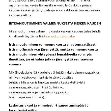
anoo saldon siirtoa tammikuun aikana, ei aiemmin eikä
myöhemmin. Keväällä (kesällä ei voi olla 6 viikkoa poissa)
kauden kesken jättänyt pelaaja anoo saldon siirtoa seuraavan
kauden alettua.
IRTISANOUTUMINEN VALMENNUKSESTA KESKEN KAUDEN
Irtisanoutuminen valmennuksesta kesken kauden tulee tehdä
kirjallisesti täyttämällä
irtisanoutumislomake
.
Irtisanoutuminen valmennuksesta ei automaattisesti
irtisano Smash ry:n jäsenyyttä, mutta valmennuksesta
irtisanoutumisen yhteydessä lomakkeella voi myös
ilmoittaa, jos ei halua jatkaa jäsenyyttä seuraavana
vuonna.
Mikäli pelaajalle jää kaudelle vähintään yksi valmennuspaikka,
niin vain vastuuvalmentajalle sähköpostitse
tehtävä irtisanomisilmoitus muista keskeytettävistä
valmennuspaikoista riittää (jolloin ko.
valmennuspaikkojen laskutus loppuu ko.
laskutusjakson lopussa).
Laskutusjaksot ja viimeiset irtisanoutumispäivät
laskutusjaksoilta: