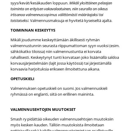
syys/kevät/kesäkauden loppuun.
Mikäli yksittäinen pelaajan
toiminta on erityisen vakavalaatuinen, niin seuralla on oikeus
irtisanoa valmennussopimus välittömästi määräajaksi tai
toistaiseksi.
Valmennusmaksuja ei hyvitetä kyseiseltä ajalta.
TOIMINNAN KESKEYTYS
Mikäli joudumme keskeyttämään äkillisesti ryhmän
valmennustunnin seurasta riippumattoman syyn vuoksi (esim.
sähkökatko tiloissa) niin valmennustuntia ei korvata
rahallisesti. Keskeytynyt tunti korvataan joko lisäämällä saldoa
korvausjärjestelmään (lajit jossa käytössä) tai järjestämällä
korvaavia harjoituksia erikseen ilmoitettuna aikana
.
OPETUSKIELI
Valmennuksen opetuskieli on suomi. Jos valmennuskieli
ryhmässä on englanti, siitä on erillinen maininta.
VALMENNUSEHTOJEN MUUTOKSET
Smash ry pidättää oikeuden valmennusehtojen muutoksiin
myös kesken kauden. Tällöin muutoksista ilmoitetaan
nettisivuilla sekä kaikille valmennustoimintaan osallistuville