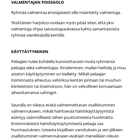
VALMENTAJAN POISSAOLO
Ryhmää valmentaa ensisijaisesti sille määritetty valmentaja.
Yksittäinen harjoitus voidaan myös pitää siten, että yksi
valmentaja ohjaa sairaustapauksessa kahta samantasoista
ryhmää vierekkäisillä kentillä.
KÄYTTÄYTYMINEN
Pelaajien tulee kohdella kunnioittavasti muita ryhmänsä
pelaajia sekä valmentajaa. Kiroileminen, mailan heittely ja muu
asiaton käyttäytyminen on kielletty. Mikäli pelaajan
toiminnasta aiheutuu vahinkoa kentän pintaan tai muuhun
kiinteistöön tai irtaimistoon, hän on velvollinen korvaamaan
aiheuttamansa vahingot.
Seuralla on oikeus evätä valmennettavan osallistuminen
valmennukseen, mikäli häiritsevää häiriökäyttäytymistä
esiintyy säännöllisesti siihen puuttumisesta huolimatta.
Ensimmäisestä häiriökäyttäytymisestä pelaaja saa
huomautuksen, toisesta kirjallisen varoituksen ja sen jälkeen
osallistuminen valmennukseen evätään meneillään olevan