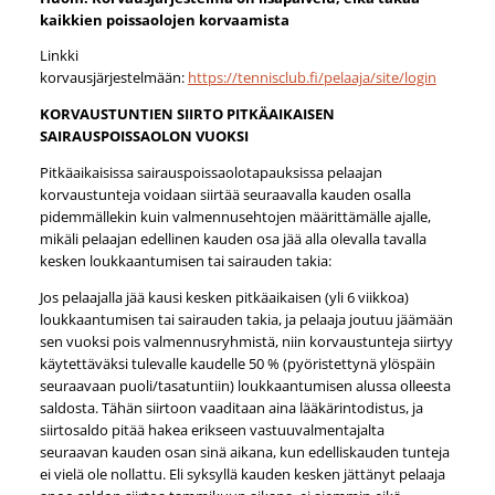
kaikkien poissaolojen korvaamista
Linkki
korvausjärjestelmään:
https://tennisclub.fi/pelaaja/site/login
KORVAUSTUNTIEN SIIRTO PITKÄAIKAISEN
SAIRAUSPOISSAOLON VUOKSI
Pitkäaikaisissa sairauspoissaolotapauksissa pelaajan
korvaustunteja voidaan siirtää seuraavalla kauden osalla
pidemmällekin kuin valmennusehtojen määrittämälle ajalle,
mikäli pelaajan edellinen kauden osa jää alla olevalla tavalla
kesken loukkaantumisen tai sairauden takia:
Jos pelaajalla jää kausi kesken pitkäaikaisen (yli 6 viikkoa)
loukkaantumisen tai sairauden takia, ja pelaaja joutuu jäämään
sen vuoksi pois valmennusryhmistä, niin korvaustunteja siirtyy
käytettäväksi tulevalle kaudelle 50 % (pyöristettynä ylöspäin
seuraavaan puoli/tasatuntiin) loukkaantumisen alussa olleesta
saldosta. Tähän siirtoon vaaditaan aina lääkärintodistus, ja
siirtosaldo pitää hakea erikseen vastuuvalmentajalta
seuraavan kauden osan sinä aikana, kun edelliskauden tunteja
ei vielä ole nollattu. Eli syksyllä kauden kesken jättänyt pelaaja