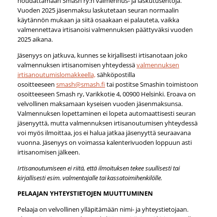
noudattamaan Smash ry:n valmennus- ja laskutusehtoja.
Vuoden 2025 jäsenmaksu laskutetaan seuran normaalin
käytännön mukaan ja siitä osaakaan ei palauteta, vaikka
valmennettava irtisanoisi valmennuksen päättyväksi vuoden
2025 aikana.
Jäsenyys on jatkuva, kunnes se kirjallisesti irtisanotaan joko
valmennuksen irtisanomisen yhteydessä
valmennuksen
irtisanoutumislomakkeella,
sähköpostilla
osoitteeseen
smash@smash.fi
tai postitse Smashin toimistoon
osoitteeseen Smash ry, Varikkotie 4, 00900 Helsinki. Eroava on
velvollinen maksamaan kyseisen vuoden jäsenmaksunsa.
Valmennuksen lopettaminen ei lopeta automaattisesti seuran
jäsenyyttä, mutta valmennuksen irtisanoutumisen yhteydessä
voi myös ilmoittaa, jos ei halua jatkaa jäsenyyttä seuraavana
vuonna. Jäsenyys on voimassa kalenterivuoden loppuun asti
irtisanomisen jälkeen.
Irtisanoutumiseen ei riitä, että ilmoituksen tekee suullisesti tai
kirjallisesti esim. valmentajalle tai kassatoimihenkilölle.
PELAAJAN YHTEYSTIETOJEN MUUTTUMINEN
Pelaaja on velvollinen ylläpitämään nimi- ja yhteystietojaan.