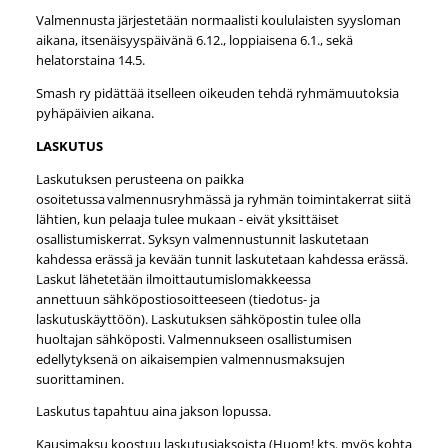
Valmennusta järjestetään normaalisti koululaisten syysloman
aikana, itsenäisyyspäivänä 6.12., loppiaisena 6.1., sekä
helatorstaina 14.5.
Smash ry pidättää itselleen oikeuden tehdä ryhmämuutoksia
pyhäpäivien aikana.
LASKUTUS
Laskutuksen perusteena on paikka
osoitetussa valmennusryhmässä ja ryhmän toimintakerrat siitä
lähtien, kun pelaaja tulee mukaan - eivät yksittäiset
osallistumiskerrat. Syksyn valmennustunnit laskutetaan
kahdessa erässä ja kevään tunnit laskutetaan kahdessa erässä.
Laskut lähetetään ilmoittautumislomakkeessa
annettuun sähköpostiosoitteeseen (tiedotus- ja
laskutuskäyttöön). Laskutuksen sähköpostin tulee olla
huoltajan sähköposti. Valmennukseen osallistumisen
edellytyksenä on aikaisempien valmennusmaksujen
suorittaminen.
Laskutus tapahtuu aina jakson lopussa.
Kausimaksu koostuu laskutusjaksoista (Huom! kts. myös kohta