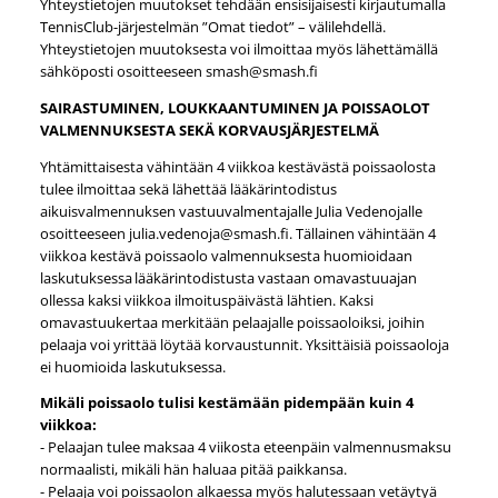
Yhteystietojen muutokset tehdään ensisijaisesti kirjautumalla
TennisClub-järjestelmän ”Omat tiedot” – välilehdellä.
Yhteystietojen muutoksesta voi ilmoittaa myös lähettämällä
sähköposti osoitteeseen smash@smash.fi
SAIRASTUMINEN, LOUKKAANTUMINEN JA POISSAOLOT
VALMENNUKSESTA SEKÄ KORVAUSJÄRJESTELMÄ
Yhtämittaisesta vähintään 4 viikkoa kestävästä poissaolosta
tulee ilmoittaa sekä lähettää lääkärintodistus
aikuisvalmennuksen vastuuvalmentajalle Julia Vedenojalle
osoitteeseen julia.vedenoja@smash.fi. Tällainen vähintään 4
viikkoa kestävä poissaolo valmennuksesta huomioidaan
laskutuksessa lääkärintodistusta vastaan omavastuuajan
ollessa kaksi viikkoa ilmoituspäivästä lähtien. Kaksi
omavastuukertaa merkitään pelaajalle poissaoloiksi, joihin
pelaaja voi yrittää löytää korvaustunnit. Yksittäisiä poissaoloja
ei huomioida laskutuksessa.
Mikäli poissaolo tulisi kestämään pidempään kuin 4
viikkoa:
- Pelaajan tulee maksaa 4 viikosta eteenpäin valmennusmaksu
normaalisti, mikäli hän haluaa pitää paikkansa.
- Pelaaja voi poissaolon alkaessa myös halutessaan vetäytyä