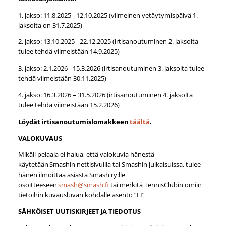
1. jakso: 11.8.2025 - 12.10.2025 (viimeinen vetäytymispäivä 1.
jaksolta on 31.7.2025)
2. jakso: 13.10.2025 - 22.12.2025 (irtisanoutuminen 2. jaksolta
tulee tehdä viimeistään 14.9.2025)
3. jakso: 2.1.2026 - 15.3.2026 (irtisanoutuminen 3. jaksolta tulee
tehdä viimeistään 30.11.2025)
4. jakso: 16.3.2026 – 31.5.2026 (irtisanoutuminen 4. jaksolta
tulee tehdä viimeistään 15.2.2026)
Löydät irtisanoutumislomakkeen
täältä
.
VALOKUVAUS
Mikäli pelaaja ei halua, että valokuvia hänestä
käytetään Smashin nettisivuilla tai Smashin julkaisuissa, tulee
hänen ilmoittaa asiasta Smash ry:lle
osoitteeseen
smash@smash.fi
tai merkitä TennisClubin omiin
tietoihin kuvausluvan kohdalle asento ”EI”
SÄHKÖISET UUTISKIRJEET JA TIEDOTUS