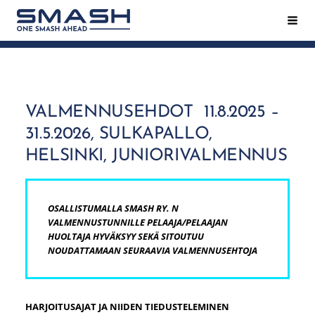
Siirry
Hak
Smash ry - Suomen suurin mailapeliseura
sivun
sisältöön
VALMENNUSEHDOT 11.8.2025 –
31.5.2026, SULKAPALLO,
HELSINKI, JUNIORIVALMENNUS
OSALLISTUMALLA SMASH RY. N
VALMENNUSTUNNILLE PELAAJA/PELAAJAN
HUOLTAJA HYVÄKSYY SEKÄ SITOUTUU
NOUDATTAMAAN SEURAAVIA VALMENNUSEHTOJA
HARJOITUSAJAT JA NIIDEN TIEDUSTELEMINEN