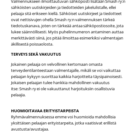
Valmennukseen ilmoittautuvan sähköposti lisätään Smash ry:n
sähköisten uutiskirjeiden ja tiedotteiden jakelulistalle, ellei
pelaaja sitä erikseen kiellä. Sähköiset uutiskirjeet ja tiedotteet
ovat nettisivujen ohella Smash ry:n valmennuksen tärkeä
tiedotuskanava, joten on tärkeää antaa sähköpostiosoite, jota
lukee säännöllisesti. Myös puhelinnumeron antaminen auttaa
merkittävästi siinä, jos pitää ilmoittaa esimerkiksi valmentajan
äkillisestä poissaolosta.
TERVEYS SEKÄ VAKUUTUS
Jokainen pelaaja on velvollinen kertomaan omasta
terveydentilanteestaan valmentajalle, mikäli se voi vaikuttaa
pelaajan kykyyn suorittaa kaikkia harjoitteita täysipainoisesti.
Jokaisen pelaajan tulee hankkia mahdollinen vakuutus
itse: Smash ry ei ole vakuuttanut harjoituksiin osallistuvia
pelaajia.
HUOMIOITAVAA ERITYISTARPEISTA
Ryhmävalmennuksessa emme voi huomioida mahdollisia
yksittäisen pelaajan erityistarpeita, jotka vaatisivat erillistä
avustusta/avustajaa.