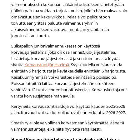
valmennuksesta kokonaan lääkärintodistuksen lähetettyään
(jolloin paikkaa voidaan tarjota muille), jolloin hän maksaa vain
omavastuuajan kaksi viikkoa. Pelaaja voi pelikuntoon
toivuttuaan yrittää paluuta valmennusryhmiin
aikuisvalmennuksen vastuuvalmentajan ylläpitämän
jonotuslistan kautta.
Sulkapallon juniorivalmennuksessa on käytössä
korvausjärjestelmä, joka on osa TennisClub-järjestelmää.
Lisätietoja korvausjärjestelmästä ja sen toiminnasta löydät
sivulta
Korvaustuntijärjestelmä
. Syyskaudella voi varastoida
enintään 5 harjoitusta ja kevätkaudella enintään 6 harjoitusta.
Kesäkuun ryhmissä voi varastoida enintään 2 poissaoloa.
Poissaolot pitää laittaa korvausjärjestelmään etukäteen,
vähintään 12 tuntia ennen harjoituskertaa. Korvauskertoja voi
varata korvausjärjestelmän avulla.
Kertyneitä korvaustuntisaldoja voi käyttää kauden 2025-2026
ajan. Korvaustuntisaldot nollautuvat ennen kautta 2026-2027.
Smash ry ei ole velvollinen korvaamaan käyttämättä jääneitä
valmennustunteja, eikä niitä hyvitetä rahallisesti.
Huom! Korvausjärjestelmä on lisäpalvelu, eikä takaa