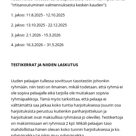
"Irtisanoutuminen valmennuksesta kesken kauden"):
1. jakso: 11.8.2025 - 12.10.2025
2. jakso: 13.10.2025 - 22.12.2025
3. jakso: 2.1.2026 - 15.3.2026
4. jakso: 16.3.2026 – 31.5.2026
TESTIKERRAT JA NIIDEN LASKUTUS
Uuden pelaajan tullessa sovittuun tasotestiin johonkin
ryhmään, niin testi on ilmainen, mikäli todetaan, että ryhmä ei
ole sopiva pelaajalle eikä tarjolla ole muitakaan sopivia
ryhmäpaikkoja. Tämä myös tarkoittaa, että pelaaja ei
välttämättä saa jatkaa koko tuntia harjoituksessa (suurin osa
harjoituksista perustuu kuitenkin pariharjoitteluun ja
harjoitukset ovat maksullisia ryhmässä jo oleville). Testikertoja
on maksimissaan eri ryhmissä 2 kpl. Mikäli pelaajan taso
mahdollistaa hänen olevan koko tunnin harjoituksessa ja ko.
ryhmäpaikka tai jokin muu ryhmäpaikka