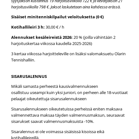
syysjakson kustannus 19 harjoitusviikolla 722 € ja kevätjakson 21
harjoitusviikolla 798 €. Jaksot laskutetaan aina kahdessa erässä.
Sisäiset minitenniskilpailut veloituksetta (0 €)
Kotihallileiri 3 h:
30,00 € / h
Alennukset kesäleireistä 2026:
20 % (joilla vähintään 2
harjoituskertaa viikossa kaudella 2025-2026)
3 kertaa viikossa harjoitteleville on lisäksi valomaksuetu Olarin
Tennishalliin.
SISARUSALENNUS
Mikäli samasta perheestä kausivalmennukseen
osallistuu useampi kuin yksi juniori, on perheen alle 18-vuotiaat
pelaajat oikeutettuja sisarusalennukseen
Sisarusalennukseen oikeutetuissa perheissä eniten maksava
valmennettava maksaa täyden valmennusmaksun, seuraavat
sisarukset saavat valmennusmaksuista -10%.
Sisaralennus ei ole voimassa sisäisissä kisoissa eikä
kotihallileireillä.