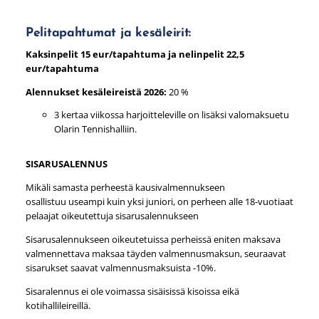
Pelitapahtumat ja kesäleirit:
Kaksinpelit 15 eur/tapahtuma ja nelinpelit 22,5
eur/tapahtuma
Alennukset kesäleireistä 2026:
20 %
3 kertaa viikossa harjoitteleville on lisäksi valomaksuetu
Olarin Tennishalliin.
SISARUSALENNUS
Mikäli samasta perheestä kausivalmennukseen
osallistuu useampi kuin yksi juniori, on perheen alle 18-vuotiaat
pelaajat oikeutettuja sisarusalennukseen
Sisarusalennukseen oikeutetuissa perheissä eniten maksava
valmennettava maksaa täyden valmennusmaksun, seuraavat
sisarukset saavat valmennusmaksuista -10%.
Sisaralennus ei ole voimassa sisäisissä kisoissa eikä
kotihallileireillä.