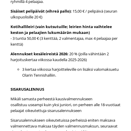
ryhmillä 4 pelaajaa.
Sisäiset pelipäivät (vihreä pallo):
15,00 € / pelipäivä (seuran
ulkopuolisille 20 €)
Kotihallileiri (vain kutsutuille; leirien hinta vaihtelee
keston ja pelaajien lukumäärän mukaan)
- 3 tuntia 50,00 € (3 kenttää, 2 valmentajaa, max 4 pelaajaa per
kenttä)
Alennukset kesäleireistä 2026:
20 % (joilla vähintään 2
harjoituskertaa viikossa kaudella 2025-2026)
3 kertaa viikossa harjoitteleville on lisäksi valomaksuetu
Olarin Tennishalliin.
SISARUSALENNUS
Mikäli samasta perheestä kausivalmennukseen
osallistuu useampi kuin yksi juniori, on perheen alle 18-vuotiaat
pelaajat oikeutettuja sisarusalennukseen
Sisarusalennukseen oikeutetuissa perheissä eniten maksava
valmennettava maksaa täyden valmennusmaksun, seuraavat