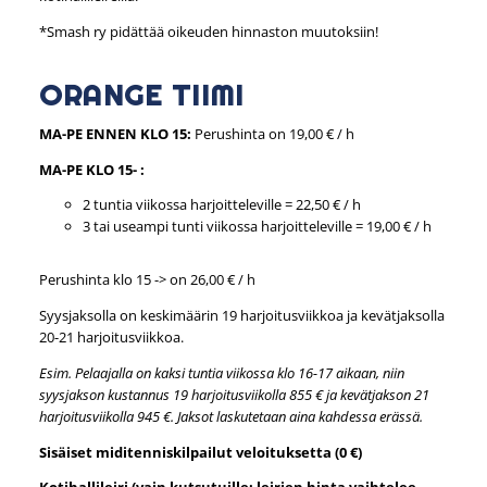
*Smash ry pidättää oikeuden hinnaston muutoksiin!
ORANGE TIIMI
MA-PE ENNEN KLO 15:
Perushinta on 19,00 € / h
MA-PE KLO 15- :
2 tuntia viikossa harjoitteleville = 22,50 € / h
3 tai useampi tunti viikossa harjoitteleville = 19,00 € / h
Perushinta klo 15 -> on 26,00 € / h
Syysjaksolla on keskimäärin 19 harjoitusviikkoa ja kevätjaksolla
20-21 harjoitusviikkoa.
Esim. Pelaajalla on kaksi tuntia viikossa klo 16-17 aikaan, niin
syysjakson kustannus 19 harjoitusviikolla 855 € ja kevätjakson 21
harjoitusviikolla 945 €. Jaksot laskutetaan aina kahdessa erässä.
Sisäiset miditenniskilpailut veloituksetta (0 €)