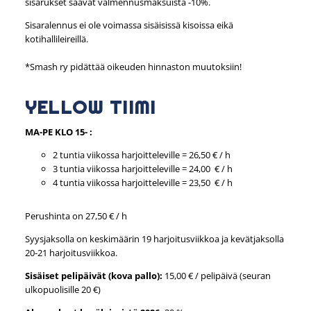
sisarukset saavat valmennusmaksuista -10%.
Sisaralennus ei ole voimassa sisäisissä kisoissa eikä
kotihallileireillä.
*Smash ry pidättää oikeuden hinnaston muutoksiin!
YELLOW TIIMI
MA-PE KLO 15- :
2 tuntia viikossa harjoitteleville = 26,50 € / h
3 tuntia viikossa harjoitteleville = 24,00 € / h
4 tuntia viikossa harjoitteleville = 23,50 € / h
Perushinta on 27,50 € / h
Syysjaksolla on keskimäärin 19 harjoitusviikkoa ja kevätjaksolla
20-21 harjoitusviikkoa.
Sisäiset pelipäivät (kova pallo):
15,00 € / pelipäivä (seuran
ulkopuolisille 20 €)