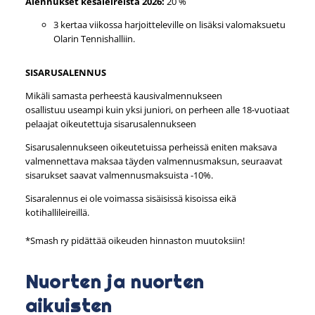
Alennukset kesäleireistä 2026:
20 %
3 kertaa viikossa harjoitteleville on lisäksi valomaksuetu
Olarin Tennishalliin.
SISARUSALENNUS
Mikäli samasta perheestä kausivalmennukseen
osallistuu useampi kuin yksi juniori, on perheen alle 18-vuotiaat
pelaajat oikeutettuja sisarusalennukseen
Sisarusalennukseen oikeutetuissa perheissä eniten maksava
valmennettava maksaa täyden valmennusmaksun, seuraavat
sisarukset saavat valmennusmaksuista -10%.
Sisaralennus ei ole voimassa sisäisissä kisoissa eikä
kotihallileireillä.
*Smash ry pidättää oikeuden hinnaston muutoksiin!
Nuorten ja nuorten
aikuisten