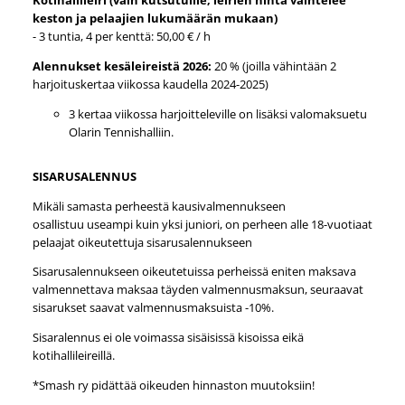
Kotihallileiri (vain kutsutuille; leirien hinta vaihtelee
keston ja pelaajien lukumäärän mukaan)
- 3 tuntia, 4 per kenttä: 50,00 € / h
Alennukset kesäleireistä 2026:
20 % (joilla vähintään 2
harjoituskertaa viikossa kaudella 2024-2025)
3 kertaa viikossa harjoitteleville on lisäksi valomaksuetu
Olarin Tennishalliin.
SISARUSALENNUS
Mikäli samasta perheestä kausivalmennukseen
osallistuu useampi kuin yksi juniori, on perheen alle 18-vuotiaat
pelaajat oikeutettuja sisarusalennukseen
Sisarusalennukseen oikeutetuissa perheissä eniten maksava
valmennettava maksaa täyden valmennusmaksun, seuraavat
sisarukset saavat valmennusmaksuista -10%.
Sisaralennus ei ole voimassa sisäisissä kisoissa eikä
kotihallileireillä.
*Smash ry pidättää oikeuden hinnaston muutoksiin!