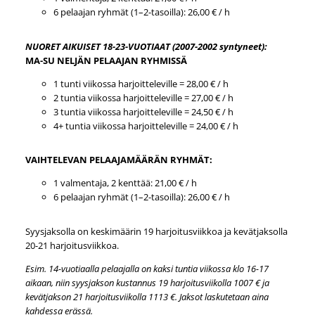
6 pelaajan ryhmät (1–2-tasoilla): 26,00 € / h
NUORET AIKUISET 18-23-VUOTIAAT (2007-2002 syntyneet):
MA-SU NELJÄN PELAAJAN RYHMISSÄ
1 tunti viikossa harjoitteleville = 28,00 € / h
2 tuntia viikossa harjoitteleville = 27,00 € / h
3 tuntia viikossa harjoitteleville = 24,50 € / h
4+ tuntia viikossa harjoitteleville = 24,00 € / h
VAIHTELEVAN PELAAJAMÄÄRÄN RYHMÄT:
1 valmentaja, 2 kenttää: 21,00 € / h
6 pelaajan ryhmät (1–2-tasoilla): 26,00 € / h
Syysjaksolla on keskimäärin 19 harjoitusviikkoa ja kevätjaksolla
20-21 harjoitusviikkoa.
Esim. 14-vuotiaalla pelaajalla on kaksi tuntia viikossa klo 16-17
aikaan, niin syysjakson kustannus 19 harjoitusviikolla 1007 € ja
kevätjakson 21 harjoitusviikolla 1113 €. Jaksot laskutetaan aina
kahdessa erässä.