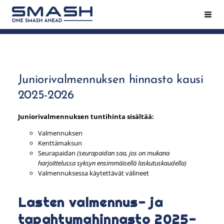
Siirry
Hak
Smash ry - Suomen suurin mailapeliseura
sivun
sisältöön
Juniorivalmennuksen hinnasto kausi
2025-2026
Juniorivalmennuksen tuntihinta sisältää:
Valmennuksen
Kenttämaksun
Seurapaidan
(seurapaidan saa, jos on mukana
harjoittelussa syksyn ensimmäisellä laskutuskaudella)
Valmennuksessa käytettävät välineet
Lasten valmennus- ja
tapahtumahinnasto 2025-