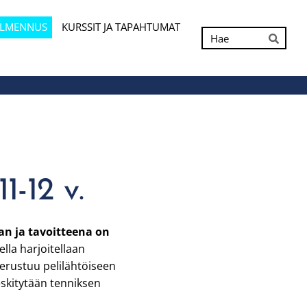
ALMENNUS
KURSSIT JA TAPAHTUMAT
Hak
Hae
-12 v.
an ja tavoitteena on
lla harjoitellaan
erustuu pelilähtöiseen
eskitytään tenniksen