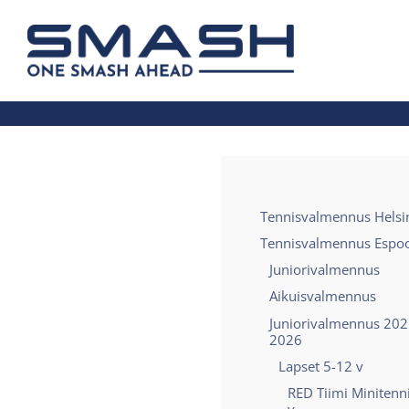
Siirry
sivun
Smash ry - Suomen suurin mailapelis
sisältöön
Tennisvalmennus Helsi
Tennisvalmennus Espo
Juniorivalmennus
Aikuisvalmennus
Juniorivalmennus 202
2026
Lapset 5-12 v
RED Tiimi Minitenn
v.