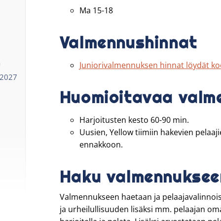
Ma 15-18
Valmennushinnat
ä
Juniorivalmennuksen hinnat löydät koo
-2027
Huomioitavaa valm
Harjoitusten kesto 60-90 min.
Uusien, Yellow tiimiin hakevien pelaaj
ennakkoon.
Haku valmennuksee
Valmennukseen haetaan ja pelaajavalinnoi
ja urheilullisuuden lisäksi mm. pelaajan om