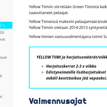
Yellow Tiimiin siirretään Green Tiimistä kaik
saavuttaneet pelaajat.
.
Yellow Tiimeissä maksimi pelaajamäärä/val
2 v.
Yellow Tiimiin otetaan 2014-2013 syntyneitä 
026
Yellow tiimien vastuuvalmentajana toimii 
mat
YELLOW TIIMI ja harjoitusmäärät/viikk
uiset
Harjoituskerrat 2-3 x viikko
Edistyneimmille lisäharjoitukset
26
mikäli kenttäaikaa jää vapaaksi
ki
Valmennusajat