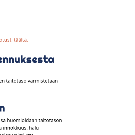
tusti täältä.
ennuksesta
ien taitotaso varmistetaan
n
ssa huomioidaan taitotason
a innokkuus, halu