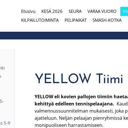
Etusivu
KESÄ 2026
SEURA
VARAA VUORO
V
eura
KILPAILUTOIMINTA
PELIPAIKAT
SMASH-KOTKA
nki
YELLOW Tiimi 11
o
YELLOW eli kovien pallojen tiimiin haeta
5-
kehittyä edelleen tennispelaajana.
Kaude
valmennussuunnitelman mukaisesti, joka p
ajatteluun. Neljän pelaajan pienryhmissä k
is 5-9
monipuoliseen harrastamiseen.