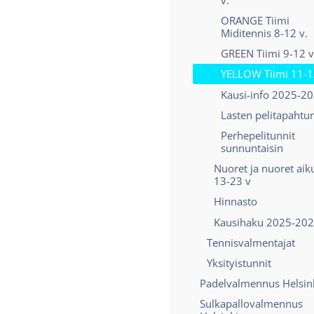
ORANGE Tiimi
Miditennis 8-12 v.
GREEN Tiimi 9-12 v
YELLOW Tiimi 11-1
Kausi-info 2025-2
Lasten pelitapahtu
Perhepelitunnit
sunnuntaisin
Nuoret ja nuoret aik
13-23 v
Hinnasto
Kausihaku 2025-20
Tennisvalmentajat
Yksityistunnit
Padelvalmennus Helsin
Sulkapallovalmennus