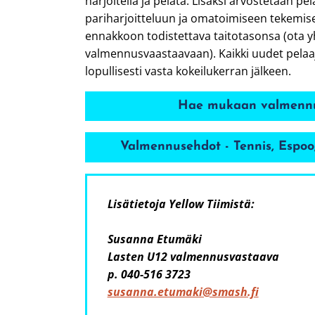
harjoitella ja pelata. Lisäksi arvostetaan pe
pariharjoitteluun ja omatoimiseen tekemis
ennakkoon todistettava taitotasonsa (ota y
valmennusvaastaavaan). Kaikki uudet pela
lopullisesti vasta kokeilukerran jälkeen.
Hae mukaan valmenn
Valmennusehdot - Tennis, Espoo
Lisätietoja Yellow Tiimistä:
Susanna Etumäki
Lasten U12 valmennusvastaava
p. 040-516 3723
susanna.etumaki@smash.fi