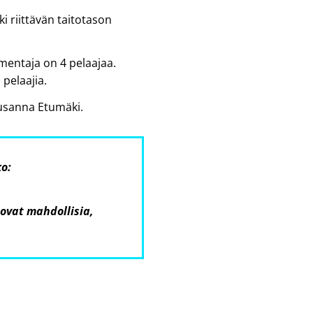
ki riittävän taitotason
mentaja on 4 pelaajaa.
pelaajia.
Susanna Etumäki.
o:
 ovat mahdollisia,
.