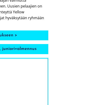
laajan valmiutta
een. Uusien pelaajien on
hteyttä Yellow
ajat hyväksytään ryhmään
ukseen >
, juniorivalmennus