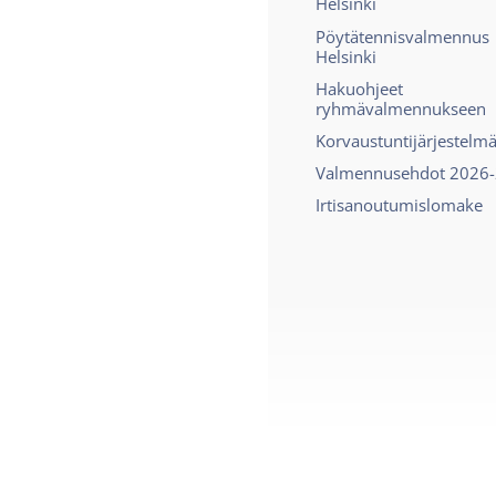
Helsinki
Pöytätennisvalmennus
Helsinki
Hakuohjeet
ryhmävalmennukseen
Korvaustuntijärjestelm
Valmennusehdot 2026
Irtisanoutumislomake