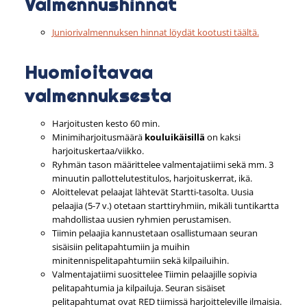
Valmennushinnat
Juniorivalmennuksen hinnat löydät kootusti täältä.
Huomioitavaa
valmennuksesta
Harjoitusten kesto 60 min.
Minimiharjoitusmäärä
kouluikäisillä
on kaksi
harjoituskertaa/viikko.
Ryhmän tason määrittelee valmentajatiimi sekä mm. 3
minuutin pallottelutestitulos, harjoituskerrat, ikä.
Aloittelevat pelaajat lähtevät Startti-tasolta. Uusia
pelaajia (5-7 v.) otetaan starttiryhmiin, mikäli tuntikartta
mahdollistaa uusien ryhmien perustamisen.
Tiimin pelaajia kannustetaan osallistumaan seuran
sisäisiin pelitapahtumiin ja muihin
minitennispelitapahtumiin sekä kilpailuihin.
Valmentajatiimi suosittelee Tiimin pelaajille sopivia
pelitapahtumia ja kilpailuja. Seuran sisäiset
pelitapahtumat ovat RED tiimissä harjoitteleville ilmaisia.