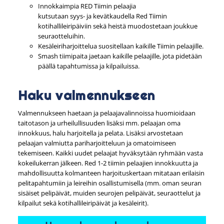
Innokkaimpia RED Tiimin pelaajia
kutsutaan syys- ja kevätkaudella Red Tiimin
kotihallileiripäiviin sekä heistä muodostetaan joukkue
seuraotteluihin.
Kesäleiriharjoittelua suositellaan kaikille Tiimin pelaajille.
Smash tiimipaita jaetaan kaikille pelaajille, jota pidetään
päällä tapahtumissa ja kilpailuissa.
Haku valmennukseen
Valmennukseen haetaan ja pelaajavalinnoissa huomioidaan
taitotason ja urheilullisuuden lisäksi mm. pelaajan oma
innokkuus, halu harjoitella ja pelata. Lisäksi arvostetaan
pelaajan valmiutta pariharjoitteluun ja omatoimiseen
tekemiseen. Kaikki uudet pelaajat hyväksytään ryhmään vasta
kokeilukerran jälkeen. Red 1-2 tiimin pelaajien innokkuutta ja
mahdollisuutta kolmanteen harjoituskertaan mitataan erilaisin
pelitapahtumiin ja leireihin osallistumisella (mm. oman seuran
sisäiset pelipäivät, muiden seurojen pelipäivät, seuraottelut ja
kilpailut sekä kotihallileiripäivät ja kesäleirit).