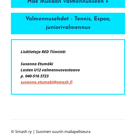
Hae mukaan valmennukseen >
Valmennusehdot - Tennis, Espoo,
juniorivalmennus
Lisätietoja RED Tiimistä:
Susanna Etumäki
Lasten U12 valmennusvastaava
p. 040-516 3723
susanna.etumaki@smash.fi
©
Smash ry | Suomen suurin mailapeliseura