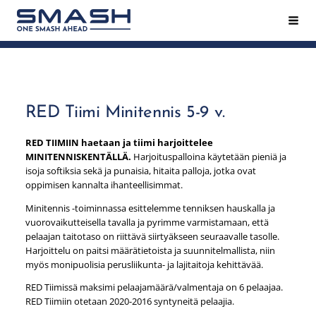
Siirry
Hak
Smash ry - Suomen suurin mailapeliseura
sivun
sisältöön
RED Tiimi Minitennis 5-9 v.
RED TIIMIIN haetaan ja tiimi harjoittelee
MINITENNISKENTÄLLÄ.
Harjoituspalloina käytetään pieniä ja
isoja softiksia sekä ja punaisia, hitaita palloja, jotka ovat
oppimisen kannalta ihanteellisimmat.
Minitennis -toiminnassa esittelemme tenniksen hauskalla ja
vuorovaikutteisella tavalla ja pyrimme varmistamaan, että
pelaajan taitotaso on riittävä siirtyäkseen seuraavalle tasolle.
Harjoittelu on paitsi määrätietoista ja suunnitelmallista, niin
myös monipuolisia perusliikunta- ja lajitaitoja kehittävää.
RED Tiimissä maksimi pelaajamäärä/valmentaja on 6 pelaajaa.
RED Tiimiin otetaan 2020-2016 syntyneitä pelaajia.