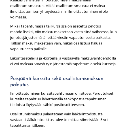
osallistumismaksun. Mikäli osallistumismaksua ei maksa
ilmoittautumisen yhteydessä, niin ilmoittautuminen ei ole
voimassa.
Mikäli tapahtumassa tai kurssissa on asetettu jonotus
mahdolliseksi, niin maksu maksetaan vasta siinä vaiheessa, kun
jonotusjärjestelmä lähettää viestin vapautuneesta paikasta.
Tällöin maksu maksetaan vain, mikäli osallistuja haluaa
vapautuneen paikalle.
Liikuntaseteleillä ja -korteilla ja vastaavilla maksuvaihtoehdoilla
ei voi maksaa Smash ry:n järjestämiä tapahtumia sekä kursseja.
Poisjäänti kurssilta sekä osallistumismaksun
palautus
Ilmoittautuminen kurssitapahtumaan on sitova. Peruutukset
kurssilta tapahtuu lähettämällä sähköpostia tapahtuman
tiedoista löytyvään sähköpostiosoitteeseen.
Osallistumismaksu palautetaan vain lääkärintodistusta
vastaan. Lääkärintodistus tulee toimittaa viimeistään 5 vrk
tapahtuman jälkeen.