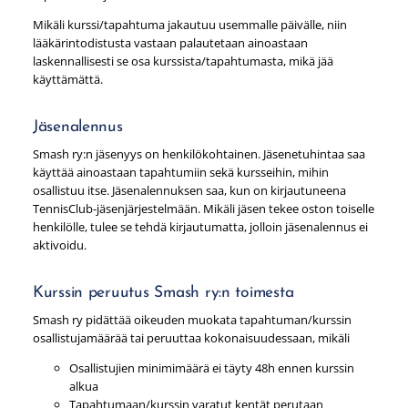
Mikäli kurssi/tapahtuma jakautuu usemmalle päivälle, niin
lääkärintodistusta vastaan palautetaan ainoastaan
laskennallisesti se osa kurssista/tapahtumasta, mikä jää
käyttämättä.
Jäsenalennus
Smash ry:n jäsenyys on henkilökohtainen. Jäsenetuhintaa saa
käyttää ainoastaan tapahtumiin sekä kursseihin, mihin
osallistuu itse. Jäsenalennuksen saa, kun on kirjautuneena
TennisClub-jäsenjärjestelmään. Mikäli jäsen tekee oston toiselle
henkilölle, tulee se tehdä kirjautumatta, jolloin jäsenalennus ei
aktivoidu.
Kurssin peruutus Smash ry:n toimesta
Smash ry pidättää oikeuden muokata tapahtuman/kurssin
osallistujamäärää tai peruuttaa kokonaisuudessaan, mikäli
Osallistujien minimimäärä ei täyty 48h ennen kurssin
alkua
Tapahtumaan/kurssin varatut kentät perutaan