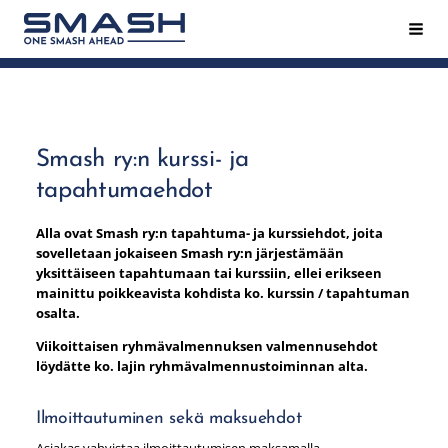
Siirry
Hak
Smash ry - Suomen suurin mailapeliseura
sivun
sisältöön
Smash ry:n kurssi- ja
tapahtumaehdot
Alla ovat Smash ry:n tapahtuma- ja kurssiehdot, joita
sovelletaan jokaiseen Smash ry:n järjestämään
yksittäiseen tapahtumaan tai kurssiin, ellei erikseen
mainittu poikkeavista kohdista ko. kurssin / tapahtuman
osalta.
Viikoittaisen ryhmävalmennuksen valmennusehdot
löydätte ko. lajin ryhmävalmennustoiminnan alta.
Ilmoittautuminen sekä maksuehdot
Asiakas vahvistaa ilmoittautumisen maksamalla