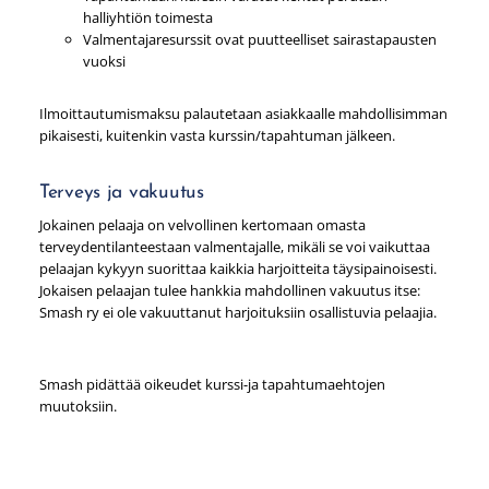
halliyhtiön toimesta
Valmentajaresurssit ovat puutteelliset sairastapausten
vuoksi
Ilmoittautumismaksu palautetaan asiakkaalle mahdollisimman
pikaisesti, kuitenkin vasta kurssin/tapahtuman jälkeen.
Terveys ja vakuutus
Jokainen pelaaja on velvollinen kertomaan omasta
terveydentilanteestaan valmentajalle, mikäli se voi vaikuttaa
pelaajan kykyyn suorittaa kaikkia harjoitteita täysipainoisesti.
Jokaisen pelaajan tulee hankkia mahdollinen vakuutus itse:
Smash ry ei ole vakuuttanut harjoituksiin osallistuvia pelaajia.
Smash pidättää oikeudet kurssi-ja tapahtumaehtojen
muutoksiin.