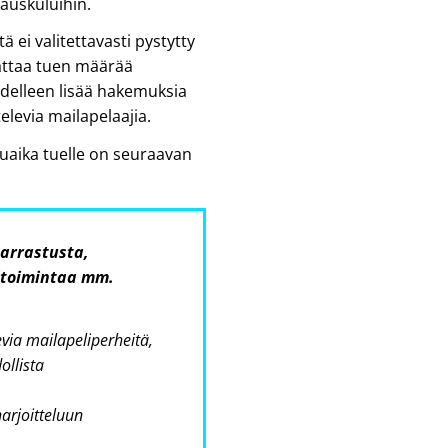
kauskuluihin.
ä ei valitettavasti pystytty
ttaa tuen määrää
delleen lisää hakemuksia
elevia mailapelaajia.
uaika tuelle on seuraavan
harrastusta,
ritoimintaa mm.
evia mailapeliperheitä,
ollista
harjoitteluun