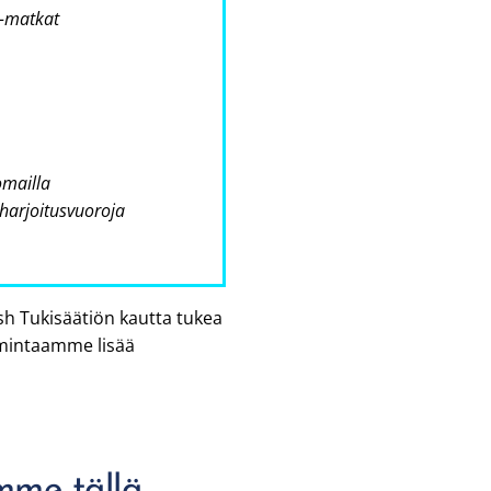
 -matkat
omailla
 harjoitusvuoroja
 Tukisäätiön kautta tukea
mintaamme lisää
mme tällä