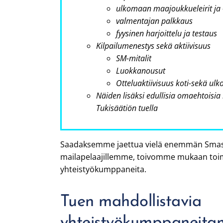
ulkomaan maajoukkueleirit ja
valmentajan palkkaus
fyysinen harjoittelu ja testaus
Kilpailumenestys sekä aktiivisuus
SM-mitalit
Luokkanousut
Otteluaktiivisuus koti-sekä ulk
Näiden lisäksi edullisia omaehtoisia
Tukisäätiön tuella
Saadaksemme jaettua vielä enemmän Smash
mailapelaajillemme, toivomme mukaan toi
yhteistyökumppaneita.
Tuen mahdollistavia
yhteistyökumppaneita