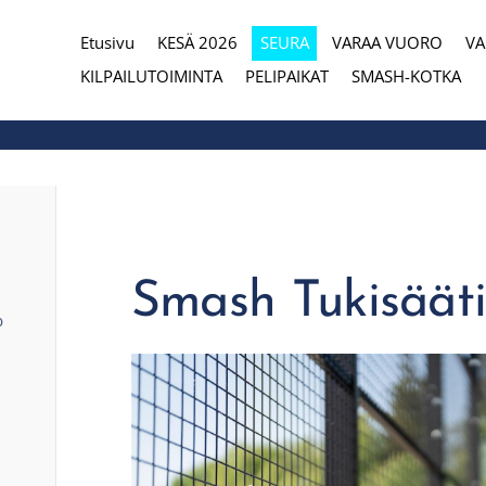
Etusivu
KESÄ 2026
SEURA
VARAA VUORO
V
eura
KILPAILUTOIMINTA
PELIPAIKAT
SMASH-KOTKA
Smash Tukisäät
b