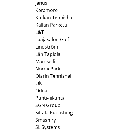
Janus
Keramore
Kotkan Tennishalli
Kallan Parketti
L&T
Laajasalon Golf
Lindström
LähiTapiola
Mamselli
NordicPark
Olarin Tennishalli
Olvi
Orkla
Puhti-liikunta
SGN Group
Siltala Publishing
Smash ry
SL Systems