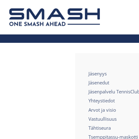
Siirry
sivun
Smash ry - Suomen suurin mailapelis
sisältöön
Jäsenyys
Jäsenedut
Jäsenpalvelu TennisClu
Yhteystiedot
Arvot ja visio
Vastuullisuus
Tähtiseura
Tsemppitassu-maskotti