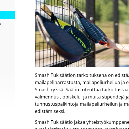
Smash Tukisäätiön tarkoituksena on edistää
mailapeliharrastusta, mailapeliurheilua ja er
Smash ry:ssä. Säätiö toteuttaa tarkoitust
valmennus-, opiskelu- ja muita stipendejä j
tunnustuspalkintoja mailapeliurheilun ja m
edistämiseksi.
Smash Tukisäätiö jakaa yhteistyökumppane