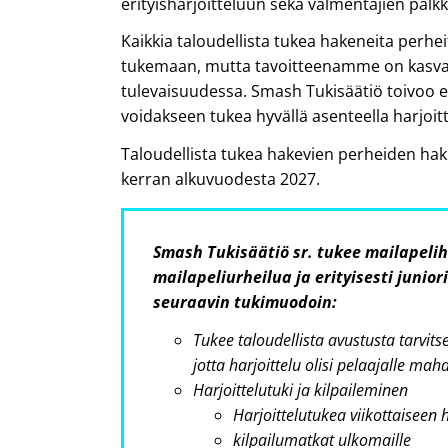
erityisharjoitteluun sekä valmentajien palk
Kaikkia taloudellista tukea hakeneita perheit
tukemaan, mutta tavoitteenamme on kasva
tulevaisuudessa. Smash Tukisäätiö toivoo e
voidakseen tukea hyvällä asenteella harjoitt
Taloudellista tukea hakevien perheiden hak
kerran alkuvuodesta 2027.
Smash Tukisäätiö sr. tukee mailapeli
mailapeliurheilua ja erityisesti junio
seuraavin tukimuodoin:
Tukee taloudellista avustusta tarvits
jotta harjoittelu olisi pelaajalle mahd
Harjoittelutuki ja kilpaileminen
Harjoittelutukea viikottaiseen 
kilpailumatkat ulkomaille