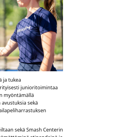
 ja tukea
ityisesti junioritoimintaa
aan myöntämällä
a avustuksia sekä
ailapeliharrastuksen
iltaan sekä Smash Centerin