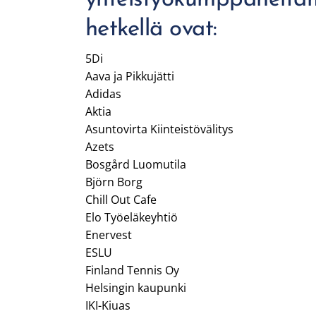
hetkellä ovat:
5Di
Aava ja Pikkujätti
Adidas
Aktia
Asuntovirta Kiinteistövälitys
Azets
Bosgård Luomutila
Björn Borg
Chill Out Cafe
Elo Työeläkeyhtiö
Enervest
ESLU
Finland Tennis Oy
Helsingin kaupunki
IKI-Kiuas