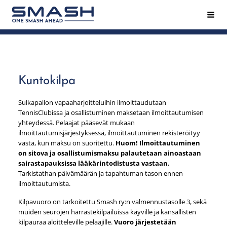
Siirry
Hak
Smash ry - Suomen suurin mailapeliseura
sivun
sisältöön
Kuntokilpa
Sulkapallon vapaaharjoitteluihin ilmoittaudutaan
TennisClubissa ja osallistuminen maksetaan ilmoittautumisen
yhteydessä. Pelaajat pääsevät mukaan
ilmoittautumisjärjestyksessä, ilmoittautuminen rekisteröityy
vasta, kun maksu on suoritettu.
Huom! Ilmoittautuminen
on sitova ja osallistumismaksu palautetaan ainoastaan
sairastapauksissa lääkärintodistusta vastaan.
Tarkistathan päivämäärän ja tapahtuman tason ennen
ilmoittautumista.
Kilpavuoro on tarkoitettu Smash ry:n valmennustasolle 3, sekä
muiden seurojen harrastekilpailuissa käyville ja kansallisten
kilpauraa aloitteleville pelaajille.
Vuoro järjestetään